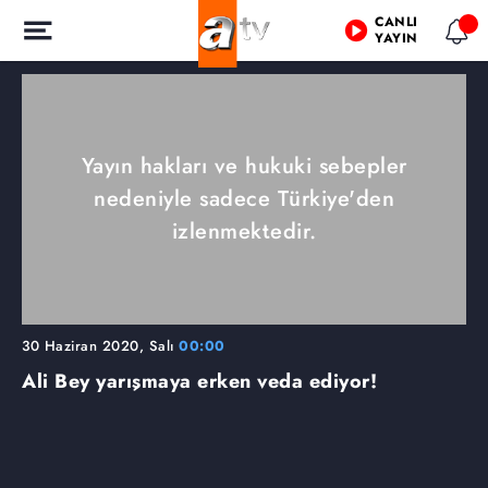
CANLI
YAYIN
Yayın hakları ve hukuki sebepler
nedeniyle sadece Türkiye'den
izlenmektedir.
30 Haziran 2020, Salı
00:00
Ali Bey yarışmaya erken veda ediyor!