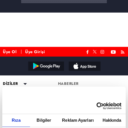
Üye Ol
Üye Girişi
Reddet
DİZİLER
HABERLER
YAYIN AKIŞI
Altı Üstü İstanbul
ESKİ DİZİLER
CANLI TV İZLE
Mercan Köşk
Eşkıya Dünyaya Hükümdar
PROGRAMLAR
Olmaz
PROGRAMLAR
A.B.İ.
Müge Anlı ile Tatlı Sert
atv HABER
Karadayı
a2
Kuruluş Orhan
Esra Erol'da
atv Ana Haber
DİZİ KADROLARI
Rıza
Bilgiler
Reklam Ayarları
Hakkında
Kara Para Aşk
MİLYONER FORM SAYFASI
Mutfak Bahane
atv Gün Ortası
Altı Üstü İstanbul Kadro