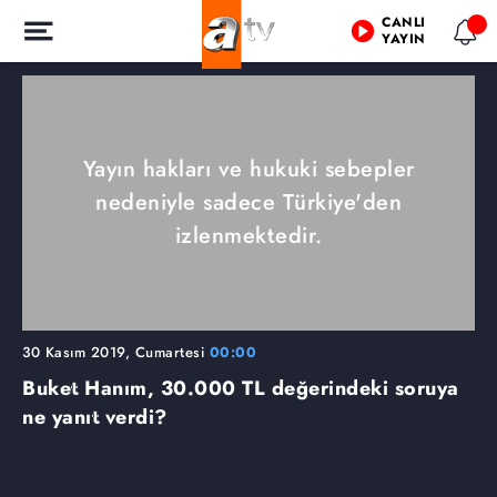
CANLI
YAYIN
Yayın hakları ve hukuki sebepler
nedeniyle sadece Türkiye'den
izlenmektedir.
30 Kasım 2019, Cumartesi
00:00
Buket Hanım, 30.000 TL değerindeki soruya
ne yanıt verdi?