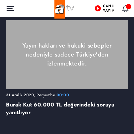
CANLI
YAYIN
Yayın hakları ve hukuki sebepler
nedeniyle sadece Türkiye'den
izlenmektedir.
31 Aralık 2020, Perşembe
00:00
Burak Kut 60.000 TL değerindeki soruyu
yanıtlıyor