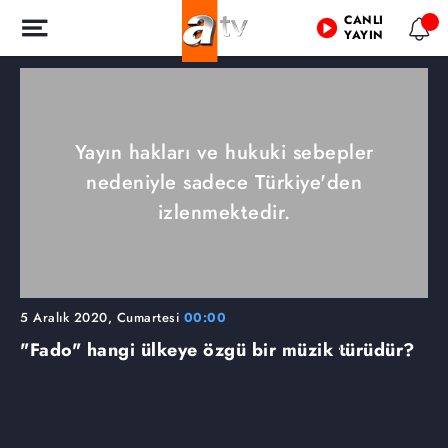
CANLI
YAYIN
Yayın hakları ve hukuki sebepler
nedeniyle sadece Türkiye'den
izlenmektedir.
5 Aralık 2020, Cumartesi
00:00
"Fado" hangi ülkeye özgü bir müzik türüdür?