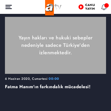
CANLI
YAYIN
Yayın hakları ve hukuki sebepler
nedeniyle sadece Türkiye'den
izlenmektedir.
6 Haziran 2020, Cumartesi
00:00
Fatma Hanım'ın farkındalık mücadelesi!