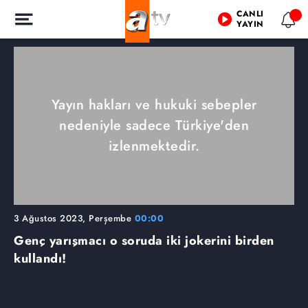
CANLI
YAYIN
Yayın hakları ve hukuki sebepler
nedeniyle sadece Türkiye'den
izlenmektedir.
3 Ağustos 2023, Perşembe
00:00
Genç yarışmacı o soruda iki jokerini birden
kullandı!