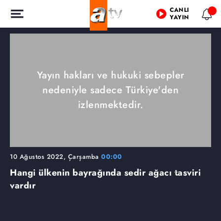
CANLI
YAYIN
Yayın hakları ve hukuki sebepler
nedeniyle sadece Türkiye'den
izlenmektedir.
10 Ağustos 2022, Çarşamba
00:00
Hangi ülkenin bayrağında sedir ağacı tasviri
vardır