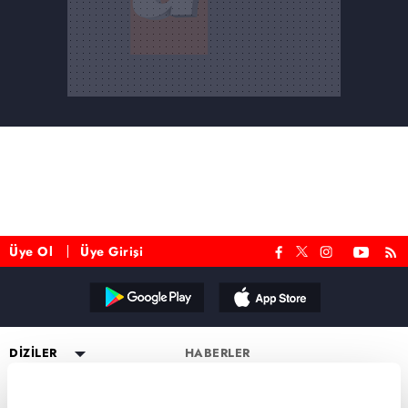
Üye Ol
Üye Girişi
Reddet
DİZİLER
HABERLER
YAYIN AKIŞI
Altı Üstü İstanbul
ESKİ DİZİLER
CANLI TV İZLE
Mercan Köşk
Eşkıya Dünyaya Hükümdar
PROGRAMLAR