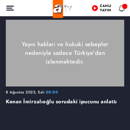
CANLI
YAYIN
Yayın hakları ve hukuki sebepler
nedeniyle sadece Türkiye'den
izlenmektedir.
8 Ağustos 2023, Salı
00:00
Kenan İmirzalıoğlu sorudaki ipucunu anlattı