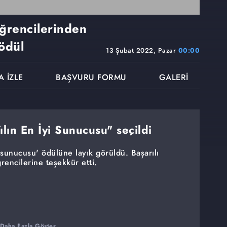
öğrencilerinden
ödül
13 Şubat 2022, Pazar
00:00
A İZLE
BAŞVURU FORMU
GALERİ
ılın En İyi Sunucusu" seçildi
i sunucusu' ödülüne layık görüldü. Başarılı
rencilerine teşekkür etti.
Daha Fazla Göster ...