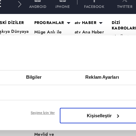
E
ANDROID
iPHONE
FACEBOOK
TWITTER
SKİ DİZİLER
PROGRAMLAR
atv HABER
DİZİ
KADROLAR
şkıya Dünyaya
Müge Anlı ile
atv Ana Haber
Altı Üstü
ükümdar
Tatlı Sert
atv Gün Ortası
İstanbul Ka
lmaz
Esra Erol'da
Kahvaltı
Mercan Köş
aradayı
Mutfak Bahane
Haberleri
Kadro
ara Para Aşk
Kim Milyoner
atv'de Hafta
A.B.İ. Kadr
en Anlat
Olmak İster?
Sonu
Kuruluş Or
aradeniz
Bilgiler
Reklam Ayarları
Var Mısın Yok
Kadro
vrupa Yakası
Musun
ercai
Dizi TV
ardeşlerim
Nihat Hatipoğlu
Programları
ir Gece Masalı
Seçime İzin Ver
Kişiselleştir
Akika ve Sahara
ümü..
Filmler
Mevlid ve