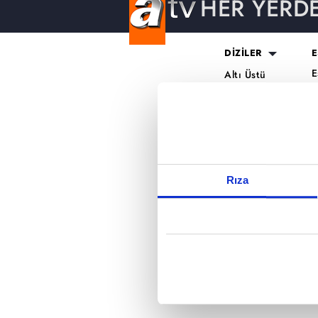
HER YERD
Reddet
DİZİLER
E
E
Altı Üstü
H
İstanbul
O
Mercan Köşk
K
A.B.İ.
K
Kuruluş Orhan
S
K
Rıza
A
H
K
B
T