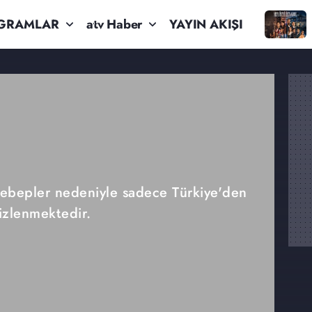
GRAMLAR
atv Haber
YAYIN AKIŞI
 sebepler nedeniyle sadece Türkiye'den
izlenmektedir.