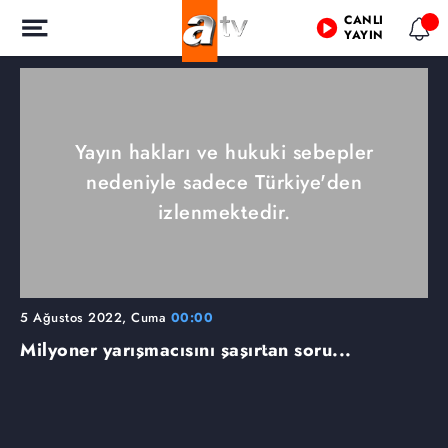
CANLI
YAYIN
Yayın hakları ve hukuki sebepler
nedeniyle sadece Türkiye'den
izlenmektedir.
5 Ağustos 2022, Cuma
00:00
Milyoner yarışmacısını şaşırtan soru...