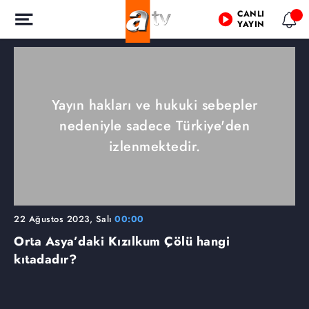
CANLI
YAYIN
Yayın hakları ve hukuki sebepler
nedeniyle sadece Türkiye'den
izlenmektedir.
22 Ağustos 2023, Salı
00:00
Orta Asya’daki Kızılkum Çölü hangi
kıtadadır?