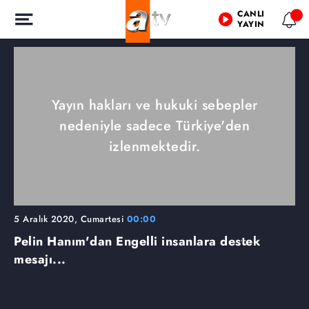
CANLI
YAYIN
Yayın hakları ve hukuki sebepler
nedeniyle sadece Türkiye'den
izlenmektedir.
5 Aralık 2020, Cumartesi
00:00
Pelin Hanım'dan Engelli insanlara destek
mesajı...