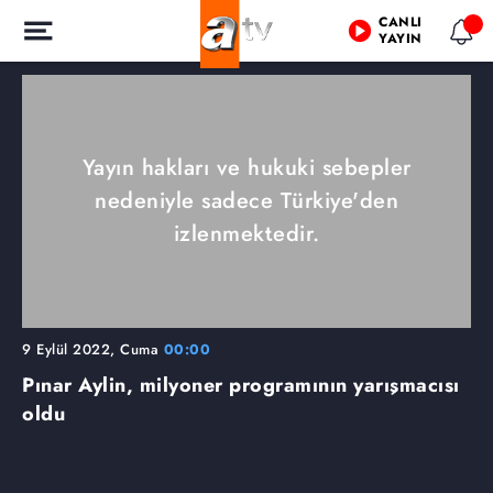
CANLI
YAYIN
Yayın hakları ve hukuki sebepler
nedeniyle sadece Türkiye'den
izlenmektedir.
9 Eylül 2022, Cuma
00:00
Pınar Aylin, milyoner programının yarışmacısı
oldu