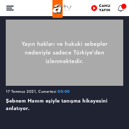
CANLI
YAYIN
Yayın hakları ve hukuki sebepler
nedeniyle sadece Türkiye'den
izlenmektedir.
17 Temmuz 2021, Cumartesi
00:00
Şebnem Hanım eşiyle tanışma hikayesini
anlatıyor.