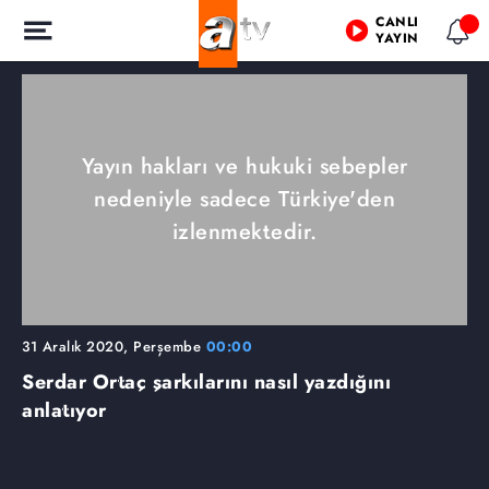
CANLI
YAYIN
Yayın hakları ve hukuki sebepler
nedeniyle sadece Türkiye'den
izlenmektedir.
31 Aralık 2020, Perşembe
00:00
Serdar Ortaç şarkılarını nasıl yazdığını
anlatıyor