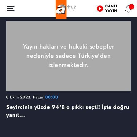
CANLI
YAYIN
Yayın hakları ve hukuki sebepler
nedeniyle sadece Türkiye'den
izlenmektedir.
8 Ekim 2023, Pazar
00:00
Seyircinin yüzde 94'ü o şıkkı seçti! İşte doğru
yanıt...