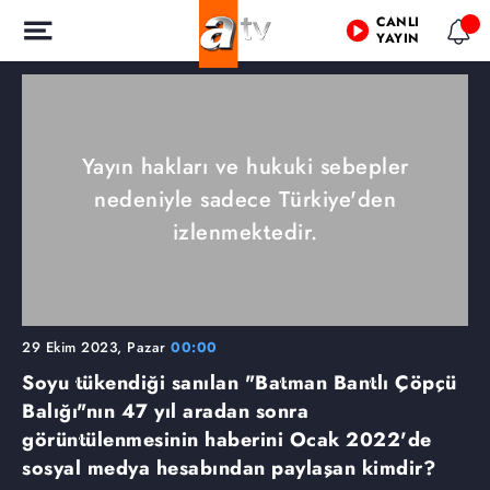
CANLI
YAYIN
Yayın hakları ve hukuki sebepler
nedeniyle sadece Türkiye'den
izlenmektedir.
29 Ekim 2023, Pazar
00:00
Soyu tükendiği sanılan "Batman Bantlı Çöpçü
Balığı"nın 47 yıl aradan sonra
görüntülenmesinin haberini Ocak 2022'de
sosyal medya hesabından paylaşan kimdir?