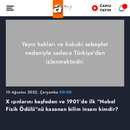
CANLI
YAYIN
Yayın hakları ve hukuki sebepler
nedeniyle sadece Türkiye'den
izlenmektedir.
10 Ağustos 2022, Çarşamba
00:00
X ışınlarını keşfeden ve 1901’de ilk “Nobel
Fizik Ödülü”nü kazanan bilim insanı kimdir?