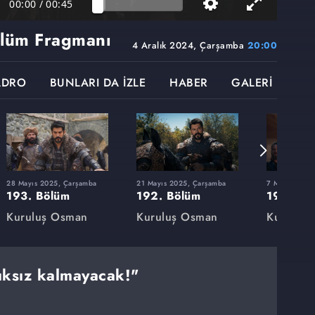
00:00
/
00:45
lüm Fragmanı
4 Aralık 2024, Çarşamba
20:00
ADRO
BUNLARI DA İZLE
HABER
GALERİ
28 Mayıs 2025, Çarşamba
21 Mayıs 2025, Çarşamba
7 Mayıs 2025
193. Bölüm
192. Bölüm
191. Bö
Kuruluş Osman
Kuruluş Osman
Kuruluş
lıksız kalmayacak!"