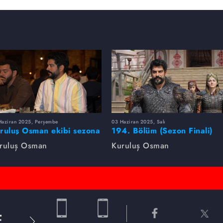
Haziran 2025, Perşembe
03 Haziran 2025, Salı
ruluş Osman ekibi sezona
194. Bölüm (Sezon Finali)
rlikte veda etti
Foto Galeri
ruluş Osman
Kuruluş Osman
E