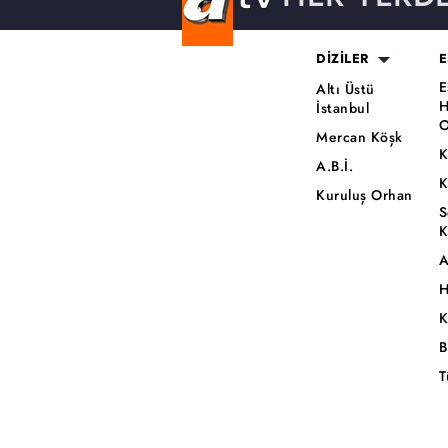
DİZİLER
E
E
Altı Üstü
H
İstanbul
O
Mercan Köşk
K
A.B.İ.
K
Kuruluş Orhan
S
K
A
H
K
B
T