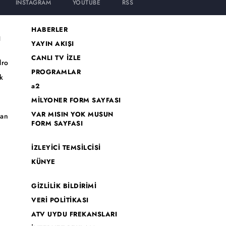
INSTAGRAM
YOUTUBE
RSS
HABERLER
I
YAYIN AKIŞI
CANLI TV İZLE
dro
PROGRAMLAR
k
a2
MİLYONER FORM SAYFASI
o
VAR MISIN YOK MUSUN
han
FORM SAYFASI
İZLEYİCİ TEMSİLCİSİ
KÜNYE
GİZLİLİK BİLDİRİMİ
VERİ POLİTİKASI
ATV UYDU FREKANSLARI