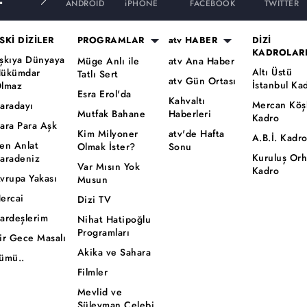
ANDROID
iPHONE
FACEBOOK
TWITTER
SKİ DİZİLER
PROGRAMLAR
atv HABER
DİZİ
KADROLAR
şkıya Dünyaya
Müge Anlı ile
atv Ana Haber
Altı Üstü
ükümdar
Tatlı Sert
atv Gün Ortası
İstanbul Ka
lmaz
Esra Erol'da
Kahvaltı
Mercan Köş
aradayı
Mutfak Bahane
Haberleri
Kadro
ara Para Aşk
Kim Milyoner
atv'de Hafta
A.B.İ. Kadr
en Anlat
Olmak İster?
Sonu
Kuruluş Or
aradeniz
Var Mısın Yok
Kadro
vrupa Yakası
Musun
ercai
Dizi TV
ardeşlerim
Nihat Hatipoğlu
Programları
ir Gece Masalı
Akika ve Sahara
ümü..
Filmler
Mevlid ve
Süleyman Çelebi