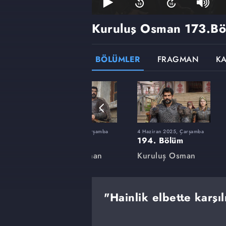
Kuruluş Osman
173.Bö
BÖLÜMLER
FRAGMAN
K
rşamba
12 Şubat 2025, Çarşamba
4 Haziran 2025, Çarşamba
180. Bölüm
194. Bölüm
an
Kuruluş Osman
Kuruluş Osman
"Hainlik elbette karşı