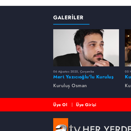
GALERİLER
06 Ağustos 2025, Çarşamba
05 
Mert Yazıcıoğlu'lu Kuruluş
Ku
dizisinin oyuncu kadrosunda
bi
Kuruluş Osman
Ku
kimler var?
Üye Ol
Üye Girişi
HER YERD