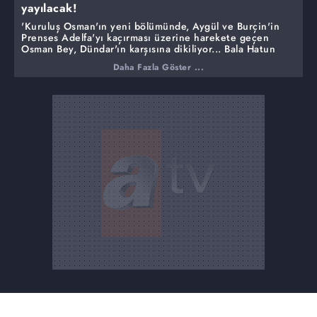
yayılacak!
'Kuruluş Osman'ın yeni bölümünde, Aygül ve Burçin'in
Prenses Adelfa'yı kaçırması üzerine harekete geçen
Osman Bey, Dündar'ın karşısına dikiliyor... Bala Hatun
ölecek mi? Dündar'ın oğlunun gelişi dengeleri nasıl
Daha Fazla Göster ...
değiştirecek? Osman Bey'in Margarit keşişlerine karşı
görevinde ona eşlik edecek kayı ulusu kim? Osman Bey
bu zorlu görevinde başarılı olabilecek mi?