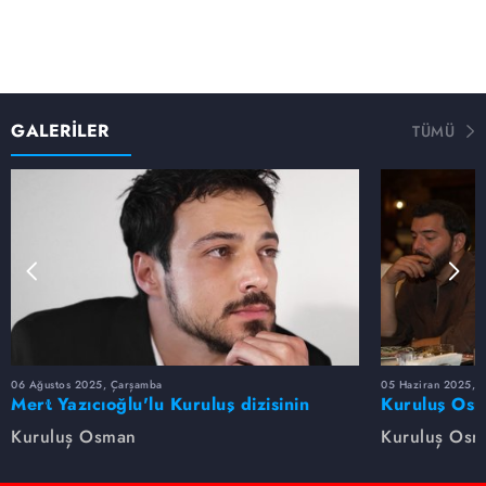
GALERİLER
TÜMÜ
06 Ağustos 2025, Çarşamba
05 Haziran 2025, 
Mert Yazıcıoğlu'lu Kuruluş dizisinin
Kuruluş Osm
oyuncu kadrosunda kimler var?
veda etti
Kuruluş Osman
Kuruluş Os