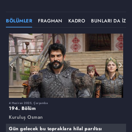
BÖLÜMLER
FRAGMAN
KADRO
BUNLARI DA İZLE
4 Haziran 2025, Çarşamba
2
194. Bölüm
1
Kuruluş Osman
K
Gün gelecek bu topraklara hilal parıltısı