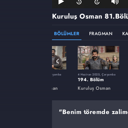
Kuruluş Osman
81.Böl
BÖLÜMLER
FRAGMAN
K
rşamba
12 Şubat 2025, Çarşamba
4 Haziran 2025, Çarşamba
180. Bölüm
194. Bölüm
an
Kuruluş Osman
Kuruluş Osman
"Benim töremde zalim