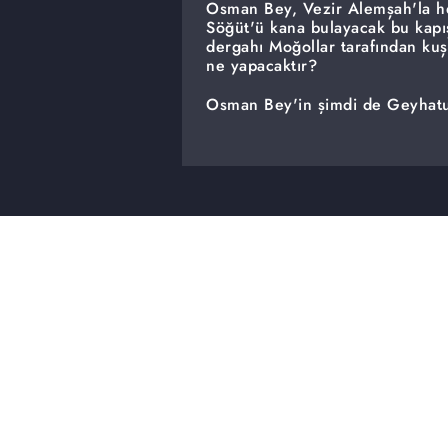
Osman Bey, Vezir Alemşah'la he
Söğüt'ü kana bulayacak bu kapı
dergahı Moğollar tarafından kuş
ne yapacaktır?
Osman Bey'in şimdi de Geyhatu'
Bey, geri dönülmez bir yola gir
bütün imkanlarını seferber etmi
tekfurları ortadan kaldırmayı pla
Osman Bey, Söğüt'ü Geyhatu ve
Geyhatu'nun hamlesi karşısında 
Nikola'nın cezasını verecek mi
kurtulabilecek mi?