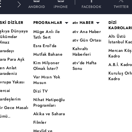
E
ANDROID
iPHONE
FACEBOOK
TWITTER
SKİ DİZİLER
PROGRAMLAR
atv HABER
DİZİ
KADROLAR
şkıya Dünyaya
Müge Anlı ile
atv Ana Haber
Altı Üstü
ükümdar
Tatlı Sert
atv Gün Ortası
İstanbul Ka
lmaz
Esra Erol'da
Kahvaltı
Mercan Köş
aradayı
Mutfak Bahane
Haberleri
Kadro
ara Para Aşk
Kim Milyoner
atv'de Hafta
A.B.İ. Kadr
en Anlat
Olmak İster?
Sonu
Kuruluş Or
aradeniz
Var Mısın Yok
Kadro
vrupa Yakası
Musun
ercai
Dizi TV
ardeşlerim
Nihat Hatipoğlu
Programları
ir Gece Masalı
Akika ve Sahara
ümü..
Filmler
Mevlid ve