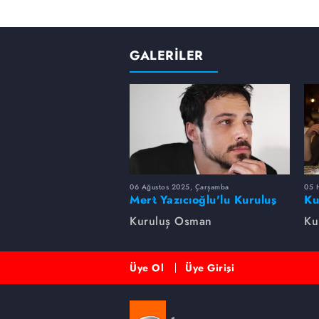
GALERİLER
06 Ağustos 2025, Çarşamba
05 
Mert Yazıcıoğlu'lu Kuruluş
Ku
dizisinin oyuncu kadrosunda
bi
Kuruluş Osman
Ku
kimler var?
Üye Ol
Üye Girişi