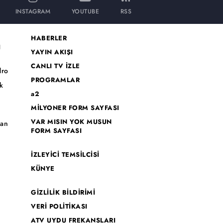
INSTAGRAM
YOUTUBE
RSS
HABERLER
I
YAYIN AKIŞI
CANLI TV İZLE
dro
PROGRAMLAR
k
a2
MİLYONER FORM SAYFASI
o
VAR MISIN YOK MUSUN
han
FORM SAYFASI
İZLEYİCİ TEMSİLCİSİ
KÜNYE
GİZLİLİK BİLDİRİMİ
VERİ POLİTİKASI
ATV UYDU FREKANSLARI