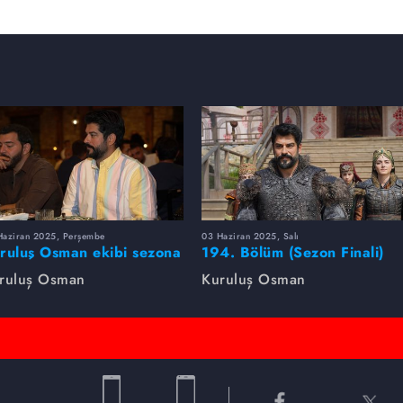
Haziran 2025, Perşembe
03 Haziran 2025, Salı
ruluş Osman ekibi sezona
194. Bölüm (Sezon Finali)
rlikte veda etti
Foto Galeri
ruluş Osman
Kuruluş Osman