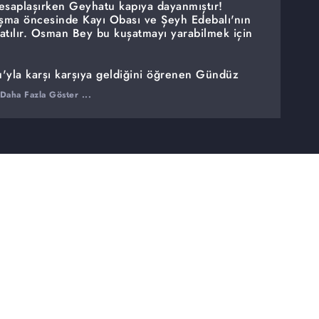
saplaşırken Geyhatu kapıya dayanmıştır!
şma öncesinde Kayı Obası ve Şeyh Edebalı'nın
atılır. Osman Bey bu kuşatmayı yarabilmek için
yla karşı karşıya geldiğini öğrenen Gündüz
er. Geyhatu, Osman Bey'i ortadan kaldırmak için
Daha Fazla Göster ...
şken, Bitinya'daki yegâne hakim güç olmak için
nlar.
 Moğollardan nasıl koruyacak? Gündüz Bey,
nasıl bir tavır takınacak? Osman Bey, Tekfur
? Kayı Obası, üzerindeki kuşatmadan