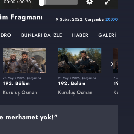
00:00
/
00:30
üm Fragmanı
9 Şubat 2022, Çarşamba
20:00
ADRO
BUNLARI DA İZLE
HABER
GALERİ
28 Mayıs 2025, Çarşamba
21 Mayıs 2025, Çarşamba
7 Mayıs 2025
193. Bölüm
192. Bölüm
191. Bö
Kuruluş Osman
Kuruluş Osman
Kuruluş
e merhamet yok!"