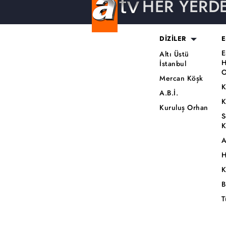
HER YERD
DİZİLER
E
E
Altı Üstü
H
İstanbul
O
Mercan Köşk
K
A.B.İ.
K
Kuruluş Orhan
S
K
A
H
K
B
T