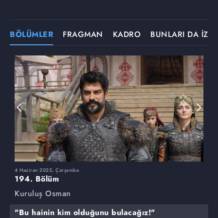
BÖLÜMLER
FRAGMAN
KADRO
BUNLARI DA İZLE
4 Haziran 2025, Çarşamba
2
194. Bölüm
1
Kuruluş Osman
K
"Bu hainin kim olduğunu bulacağız!"