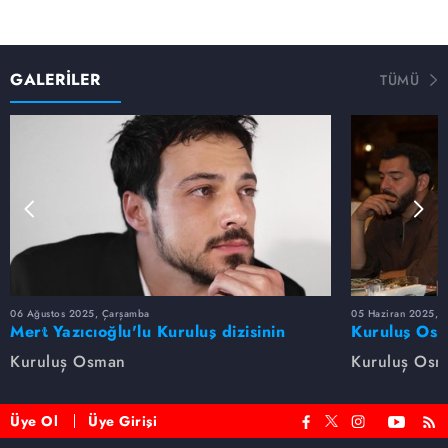
GALERİLER
TÜMÜ
06 Ağustos 2025, Çarşamba
05 Haziran 2025, 
Mert Yazıcıoğlu'lu Kuruluş dizisinin
Kuruluş Osm
oyuncu kadrosunda kimler var?
veda etti
Kuruluş Osman
Kuruluş Os
Üye Ol
Üye Girişi