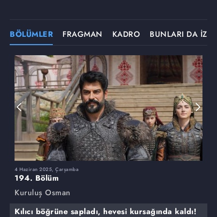
BÖLÜMLER
FRAGMAN
KADRO
BUNLARI DA İZLE
4 Haziran 2025, Çarşamba
2
194. Bölüm
1
Kuruluş Osman
K
Kılıcı böğrüne sapladı, hevesi kursağında kaldı!