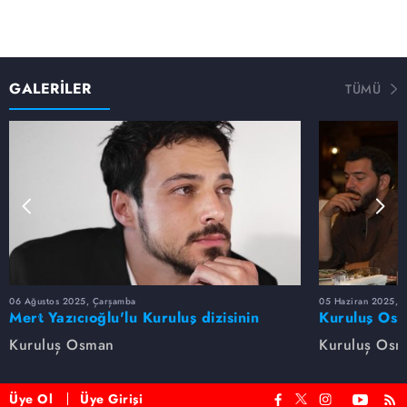
GALERİLER
TÜMÜ
06 Ağustos 2025, Çarşamba
05 Haziran 2025, 
Mert Yazıcıoğlu'lu Kuruluş dizisinin
Kuruluş Osm
oyuncu kadrosunda kimler var?
veda etti
Kuruluş Osman
Kuruluş Os
Üye Ol
Üye Girişi