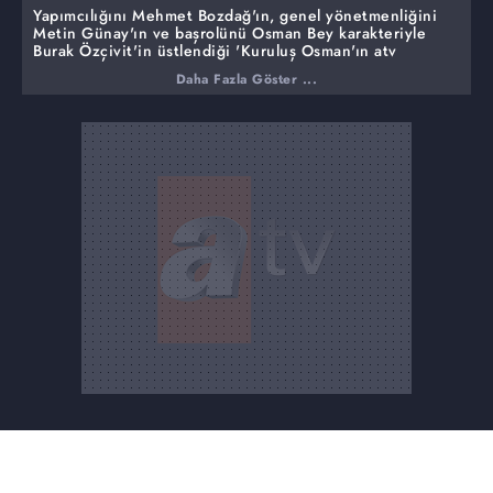
Yapımcılığını Mehmet Bozdağ'ın, genel yönetmenliğini
Metin Günay'ın ve başrolünü Osman Bey karakteriyle
Burak Özçivit'in üstlendiği 'Kuruluş Osman'ın atv
ekranında yayınlanan 10'uncu bölümü sürprizleriyle
Daha Fazla Göster ...
seyirciyi ekran başına kilitledi.