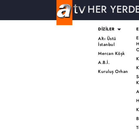
HER YERD
DİZİLER
E
E
Altı Üstü
H
İstanbul
O
Mercan Köşk
K
A.B.İ.
K
Kuruluş Orhan
S
K
A
H
K
B
T