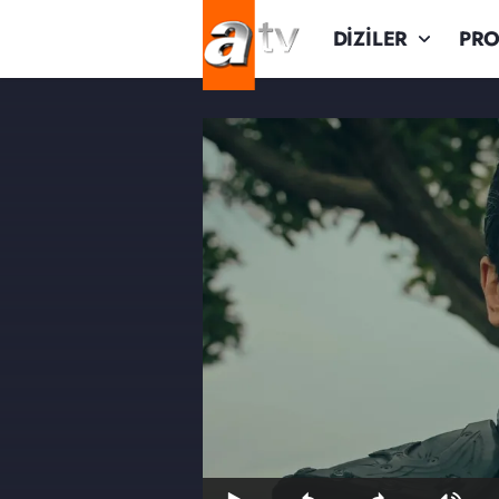
DİZİLER
PR