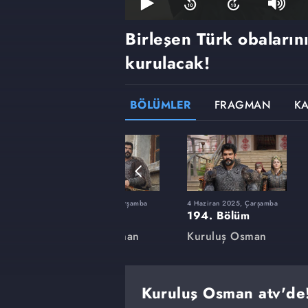
Birleşen Türk obalarını
kurulacak!
BÖLÜMLER
FRAGMAN
K
rşamba
12 Şubat 2025, Çarşamba
4 Haziran 2025, Çarşamba
180. Bölüm
194. Bölüm
an
Kuruluş Osman
Kuruluş Osman
Kuruluş Osman atv'de