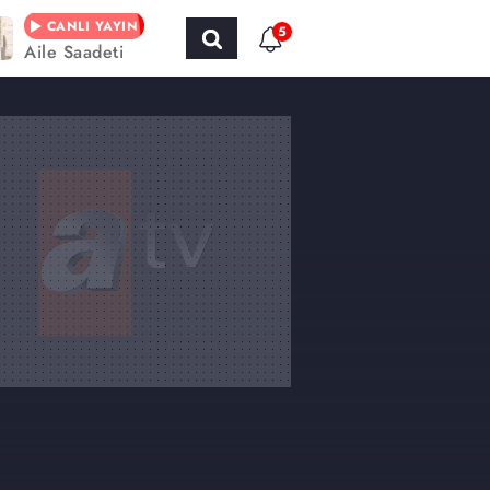
CANLI YAYIN
5
Aile Saadeti