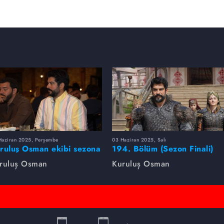
Haziran 2025, Perşembe
03 Haziran 2025, Salı
ruluş Osman ekibi sezona
194. Bölüm (Sezon Finali)
rlikte veda etti
Foto Galeri
ruluş Osman
Kuruluş Osman