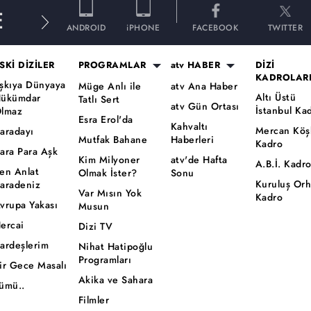
E
ANDROID
iPHONE
FACEBOOK
TWITTER
SKİ DİZİLER
PROGRAMLAR
atv HABER
DİZİ
KADROLAR
şkıya Dünyaya
Müge Anlı ile
atv Ana Haber
Altı Üstü
ükümdar
Tatlı Sert
atv Gün Ortası
İstanbul Ka
lmaz
Esra Erol'da
Kahvaltı
Mercan Köş
aradayı
Mutfak Bahane
Haberleri
Kadro
ara Para Aşk
Kim Milyoner
atv'de Hafta
A.B.İ. Kadr
en Anlat
Olmak İster?
Sonu
Kuruluş Or
aradeniz
Var Mısın Yok
Kadro
vrupa Yakası
Musun
ercai
Dizi TV
ardeşlerim
Nihat Hatipoğlu
Programları
ir Gece Masalı
Akika ve Sahara
ümü..
Filmler