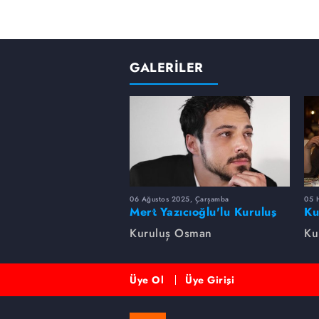
GALERİLER
06 Ağustos 2025, Çarşamba
05 
Mert Yazıcıoğlu'lu Kuruluş
Ku
dizisinin oyuncu kadrosunda
bi
Kuruluş Osman
Ku
kimler var?
Üye Ol
Üye Girişi