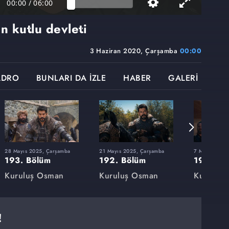
00:00
/
06:00
n kutlu devleti
3 Haziran 2020, Çarşamba
00:00
ADRO
BUNLARI DA İZLE
HABER
GALERİ
28 Mayıs 2025, Çarşamba
21 Mayıs 2025, Çarşamba
7 Mayıs 2025
193. Bölüm
192. Bölüm
191. Bö
Kuruluş Osman
Kuruluş Osman
Kuruluş
!