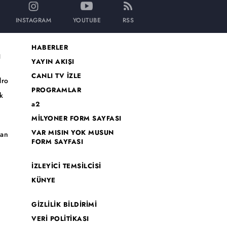
INSTAGRAM
YOUTUBE
RSS
HABERLER
I
YAYIN AKIŞI
CANLI TV İZLE
dro
PROGRAMLAR
k
a2
MİLYONER FORM SAYFASI
o
VAR MISIN YOK MUSUN
han
FORM SAYFASI
İZLEYİCİ TEMSİLCİSİ
KÜNYE
GİZLİLİK BİLDİRİMİ
VERİ POLİTİKASI