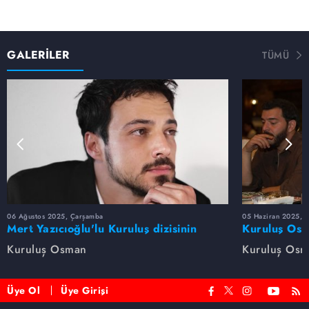
GALERİLER
TÜMÜ
06 Ağustos 2025, Çarşamba
05 Haziran 2025, 
Mert Yazıcıoğlu'lu Kuruluş dizisinin
Kuruluş Osm
oyuncu kadrosunda kimler var?
veda etti
Kuruluş Osman
Kuruluş Os
Üye Ol
Üye Girişi