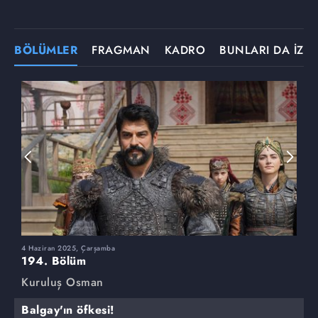
BÖLÜMLER
FRAGMAN
KADRO
BUNLARI DA İZLE
4 Haziran 2025, Çarşamba
2
194. Bölüm
1
Kuruluş Osman
K
Balgay'ın öfkesi!