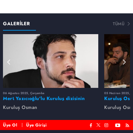
GALERİLER
TÜMÜ
06 Ağustos 2025, Çarşamba
05 Haziran 2025, 
Mert Yazıcıoğlu'lu Kuruluş dizisinin
Kuruluş Osm
oyuncu kadrosunda kimler var?
veda etti
Kuruluş Osman
Kuruluş Os
Üye Ol
Üye Girişi