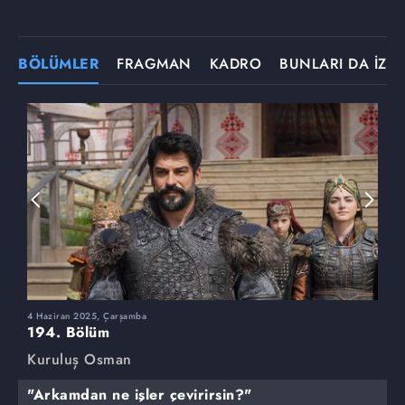
BÖLÜMLER
FRAGMAN
KADRO
BUNLARI DA İZLE
4 Haziran 2025, Çarşamba
2
194. Bölüm
1
Kuruluş Osman
K
"Arkamdan ne işler çevirirsin?"