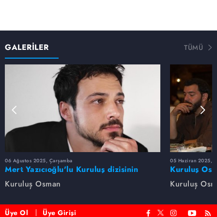
GALERİLER
TÜMÜ
06 Ağustos 2025, Çarşamba
05 Haziran 2025, 
Mert Yazıcıoğlu'lu Kuruluş dizisinin
Kuruluş Osm
oyuncu kadrosunda kimler var?
veda etti
Kuruluş Osman
Kuruluş Os
Üye Ol
Üye Girişi