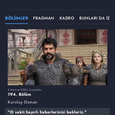
BÖLÜMLER
FRAGMAN
KADRO
BUNLARI DA İZLE
4 Haziran 2025, Çarşamba
2
194. Bölüm
1
Kuruluş Osman
K
"O vakit hayırlı haberlerinizi bekleriz."