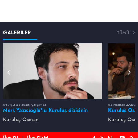
GALERİLER
TÜMÜ
06 Ağustos 2025, Çarşamba
05 Haziran 2025, 
Mert Yazıcıoğlu'lu Kuruluş dizisinin
Kuruluş Osm
oyuncu kadrosunda kimler var?
veda etti
Kuruluş Osman
Kuruluş Os
Üye Ol
Üye Girişi