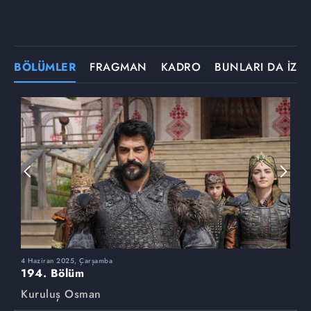
BÖLÜMLER
FRAGMAN
KADRO
BUNLARI DA İZLE
4 Haziran 2025, Çarşamba
2
194. Bölüm
1
Kuruluş Osman
K