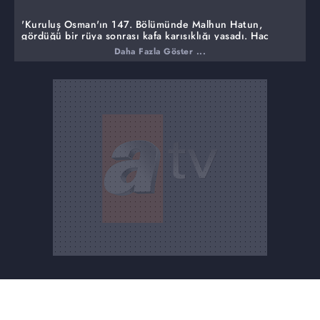
'Kuruluş Osman'ın 147. Bölümünde Malhun Hatun,
gördüğü bir rüya sonrası kafa karışıklığı yaşadı. Hac
yoluna çıkıp çıkmamak konusunda kararsız kalan Malhun
Daha Fazla Göster ...
Hatun'a, Yunus Emre, yol gösterdi.