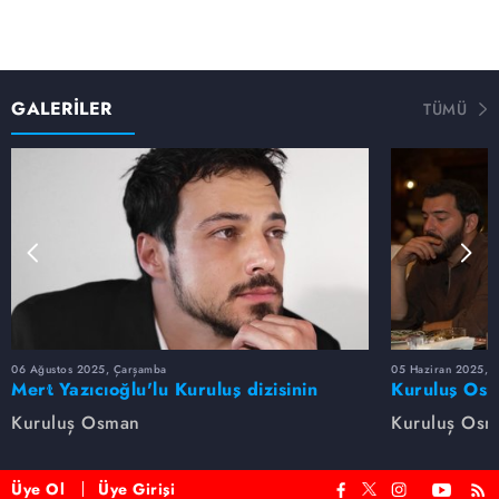
GALERİLER
TÜMÜ
06 Ağustos 2025, Çarşamba
05 Haziran 2025, 
Mert Yazıcıoğlu'lu Kuruluş dizisinin
Kuruluş Osm
oyuncu kadrosunda kimler var?
veda etti
Kuruluş Osman
Kuruluş Os
Üye Ol
Üye Girişi