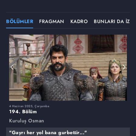
BÖLÜMLER
FRAGMAN
KADRO
BUNLARI DA İZLE
4 Haziran 2025, Çarşamba
2
194. Bölüm
1
Kuruluş Osman
K
"Gayrı her yol bana gurbettir..."