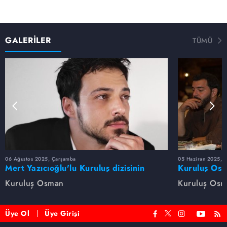
GALERİLER
TÜMÜ
06 Ağustos 2025, Çarşamba
05 Haziran 2025, 
Mert Yazıcıoğlu'lu Kuruluş dizisinin
Kuruluş Osm
oyuncu kadrosunda kimler var?
veda etti
Kuruluş Osman
Kuruluş Os
Üye Ol
Üye Girişi