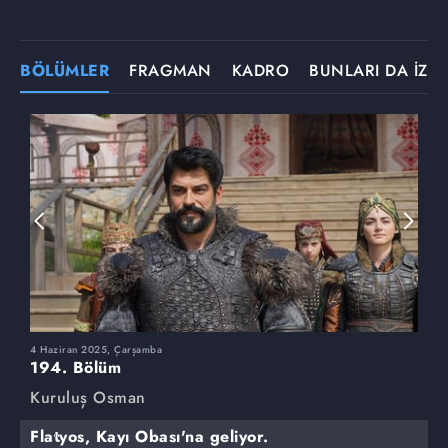
BÖLÜMLER
FRAGMAN
KADRO
BUNLARI DA İZLE
4 Haziran 2025, Çarşamba
2
194. Bölüm
1
Kuruluş Osman
K
Flatyos, Kayı Obası'na geliyor.