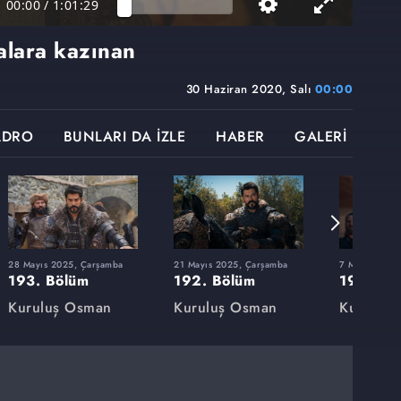
00:00
/
1:01:29
alara kazınan
30 Haziran 2020, Salı
00:00
ADRO
BUNLARI DA İZLE
HABER
GALERİ
28 Mayıs 2025, Çarşamba
21 Mayıs 2025, Çarşamba
7 Mayıs 2025
193. Bölüm
192. Bölüm
191. Bö
Kuruluş Osman
Kuruluş Osman
Kuruluş