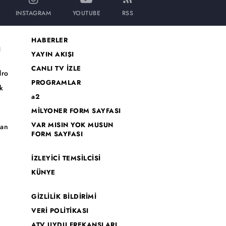
INSTAGRAM
YOUTUBE
RSS
HABERLER
I
YAYIN AKIŞI
CANLI TV İZLE
dro
PROGRAMLAR
k
a2
MİLYONER FORM SAYFASI
o
VAR MISIN YOK MUSUN
han
FORM SAYFASI
İZLEYİCİ TEMSİLCİSİ
KÜNYE
GİZLİLİK BİLDİRİMİ
VERİ POLİTİKASI
ATV UYDU FREKANSLARI