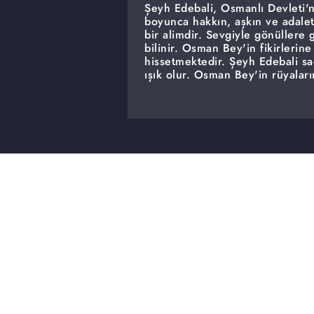
Şeyh Edebali, Osmanlı Devleti'
boyunca hakkın, aşkın ve adale
bir alimdir. Sevgiyle gönüllere g
bilinir. Osman Bey'in fikirlerin
hissetmektedir. Şeyh Edebali s
ışık olur. Osman Bey'in rüyalar
gösterir.