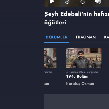
Şeyh Edebali'nin hafız
öğütleri
BÖLÜMLER
FRAGMAN
K
rşamba
12 Şubat 2025, Çarşamba
4 Haziran 2025, Çarşamba
180. Bölüm
194. Bölüm
an
Kuruluş Osman
Kuruluş Osman