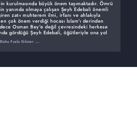
nin kurulmasında büyük önem taşımaktadır. Ömrü
tin yanında olmaya çalışan Şeyh Edebali önemli
iren zat-ı muhterem ilmi, irfanı ve ahlakıyla
e en çok önem verdiği hocası İslam'ı derinden
adece Osman Bey'e değil çevresindeki herkese
ında gördüğü Şeyh Edebali, öğütleriyle ona yol
Daha Fazla Göster ...