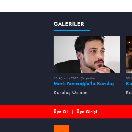
GALERİLER
06 Ağustos 2025, Çarşamba
05 
Mert Yazıcıoğlu'lu Kuruluş
Ku
dizisinin oyuncu kadrosunda
bi
Kuruluş Osman
Ku
kimler var?
Üye Ol
Üye Girişi