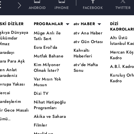
E
ANDROID
iPHONE
FACEBOOK
TWITTER
SKİ DİZİLER
PROGRAMLAR
atv HABER
DİZİ
KADROLAR
şkıya Dünyaya
Müge Anlı ile
atv Ana Haber
Altı Üstü
ükümdar
Tatlı Sert
atv Gün Ortası
İstanbul Ka
lmaz
Esra Erol'da
Kahvaltı
Mercan Köş
aradayı
Mutfak Bahane
Haberleri
Kadro
ara Para Aşk
Kim Milyoner
atv'de Hafta
A.B.İ. Kadr
en Anlat
Olmak İster?
Sonu
Kuruluş Or
aradeniz
Var Mısın Yok
Kadro
vrupa Yakası
Musun
ercai
Dizi TV
ardeşlerim
Nihat Hatipoğlu
Programları
ir Gece Masalı
Akika ve Sahara
ümü..
Filmler
Mevlid ve