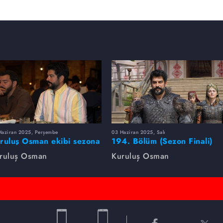
Haziran 2025, Perşembe
03 Haziran 2025, Salı
ruluş Osman ekibi sezona
194. Bölüm (Sezon Finali)
rlikte veda etti
Foto Galeri
ruluş Osman
Kuruluş Osman