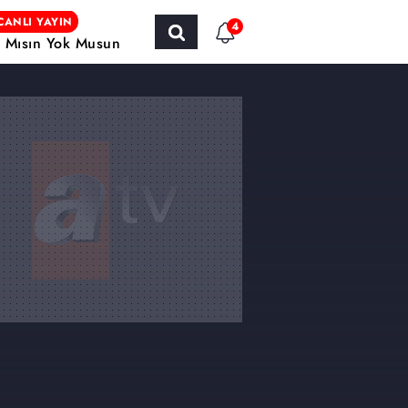
CANLI YAYIN
4
r Mısın Yok Musun