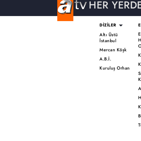
HER YERD
DİZİLER
E
E
Altı Üstü
H
İstanbul
O
Mercan Köşk
K
A.B.İ.
K
Kuruluş Orhan
S
K
A
H
K
B
T