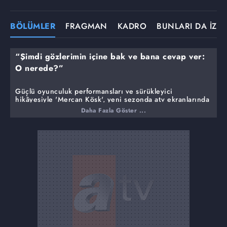
BÖLÜMLER
FRAGMAN
KADRO
BUNLARI DA İZLE
“Şimdi gözlerimin içine bak ve bana cevap ver:
O nerede?”
Güçlü oyunculuk performansları ve sürükleyici
hikâyesiyle 'Mercan Köşk', yeni sezonda atv ekranlarında
izleyiciyi büyülemeye hazırlanıyor.
Daha Fazla Göster ...