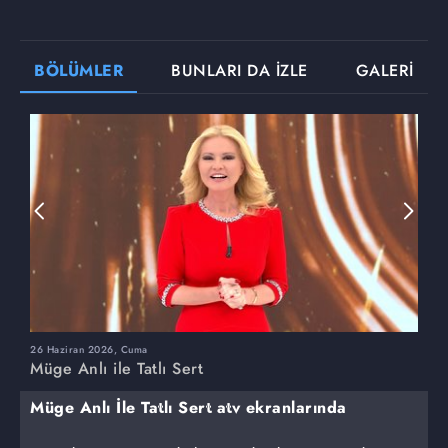
BÖLÜMLER
BUNLARI DA İZLE
GALERİ
26 Haziran 2026, Cuma
2
Müge Anlı ile Tatlı Sert
M
Müge Anlı İle Tatlı Sert atv ekranlarında