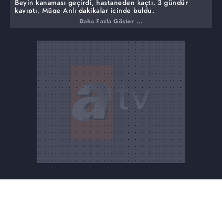
Beyin kanaması geçirdi, hastaneden kaçtı. 3 gündür
kayıptı, Müge Anlı dakikalar içinde buldu.
Daha Fazla Göster ...
9 gün önce beyin kanaması geçiren 68 yaşındaki Atilla
Bakır, tedavi gördüğü hastaneden 24 Nisan Çarşamba
günü İstanbul'da kayıplara karışmıştı, Atila Bakır kaybının
üçüncü gününde bulundu.
12 gündür kayıp olan 17 yaşındaki kız akrabasının
balkonunda bulundu.
Arabesk müzik tutkunu 15 yaşındaki Kaan Çam aranıyor.
15 yaşındaki Müslüm Gürses hayranı Kaan Çam'ın
İstanbul'a ünlü olma hayaliyle gittiği sonra kaybolduğu
belirtilmişti. Kaan'ın daha büyük gösterebilmek için saç
telinden bıyık yaptığı ortaya çıktı. Kadir Bey, Kaan'ın
yanına gelip Farah Zeynep Abdullah'a nasıl
ulaşabileceğini sorduğunu, Nişantaşı'nda gezindiğini
açıkladı.
Nuran Şahin'den sonra akrabası da sırra kadem bastı.
Çocukları canlı yayında karşı karşıya.
51 yaşındaki Nuran Şahin, 17 Nisan Çarşamba günü
Antalya Alanya'dan şüpheli bir şekilde kayboldu. Kızı
Sinem Şahin, annesinin kaybında akrabaları Fetullah