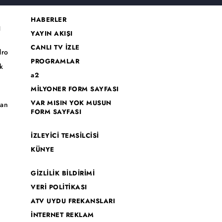
HABERLER
I
YAYIN AKIŞI
CANLI TV İZLE
dro
PROGRAMLAR
k
a2
MİLYONER FORM SAYFASI
o
VAR MISIN YOK MUSUN
han
FORM SAYFASI
İZLEYİCİ TEMSİLCİSİ
KÜNYE
GİZLİLİK BİLDİRİMİ
VERİ POLİTİKASI
ATV UYDU FREKANSLARI
İNTERNET REKLAM