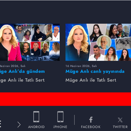
aziran 2026, Salı
16 Haziran 2026, Salı
ge Anlı’da gündem
Müge Anlı canlı yayınında
rsıldı! Kayıp dosyaları ve
dikkat çeken gelişmeler
ge Anlı ile Tatlı Sert
Müge Anlı ile Tatlı Sert
le ihanetleri herkesi şoke
yaşandı. Kayıp,
i!
dolandırıcılık iddiası ve
şüpheli ölüm...
E
ANDROID
iPHONE
FACEBOOK
TWITTER