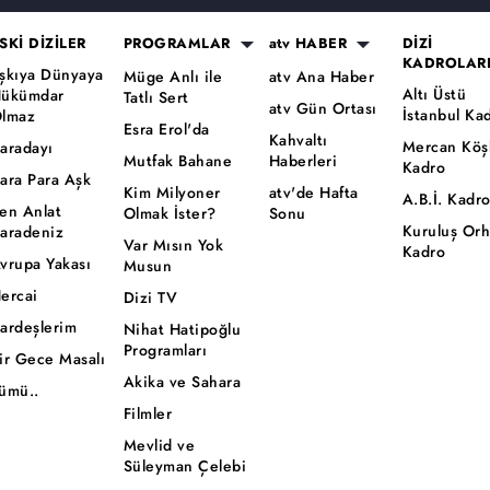
SKİ DİZİLER
PROGRAMLAR
atv HABER
DİZİ
KADROLAR
şkıya Dünyaya
Müge Anlı ile
atv Ana Haber
Altı Üstü
ükümdar
Tatlı Sert
atv Gün Ortası
İstanbul Ka
lmaz
Esra Erol'da
Kahvaltı
Mercan Köş
aradayı
Mutfak Bahane
Haberleri
Kadro
ara Para Aşk
Kim Milyoner
atv'de Hafta
A.B.İ. Kadr
en Anlat
Olmak İster?
Sonu
Kuruluş Or
aradeniz
Var Mısın Yok
Kadro
vrupa Yakası
Musun
ercai
Dizi TV
ardeşlerim
Nihat Hatipoğlu
Programları
ir Gece Masalı
Akika ve Sahara
ümü..
Filmler
Mevlid ve
Süleyman Çelebi