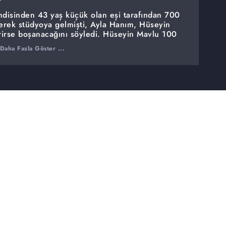
disinden 43 yaş küçük olan eşi tarafından 700
ederek stüdyoya gelmişti, Ayla Hanım, Hüseyin
rirse boşanacağını söyledi. Hüseyin Mavlu 100
Daha Fazla Göster ...
yayında açığa çıktı.
lı buldu.
ezsin demişti''
nden firar eden sevgilisi Erdi'nin yanında
ddet gördüğünü iddia etti.
imaş'ın alıkonma şüphesi...
ayboldu.
 izin vermedi''