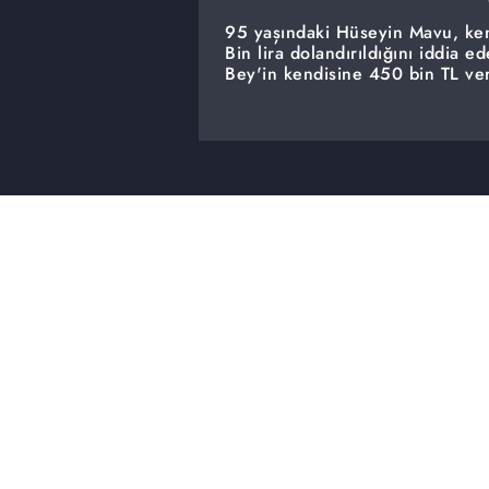
95 yaşındaki Hüseyin Mavu, ken
Bin lira dolandırıldığını iddia 
Bey'in kendisine 450 bin TL ve
bin TL veririm dedi.
Firari sevgilisi ile kaçtığı canlı 
18 yaşındaki genç kızı, Müge An
Fatmanur Şahin canlı yayında...
''Babam bir daha eve geç girem
Fatmanur Şahin bulundu. Cezaevi
bulunan genç kız, ailesinden şi
2 çocuk annesi Kudret (Selin) T
Muharrem Yildiz 25 Nisan'da k
''Eniştemi dövecektim, kardeşim