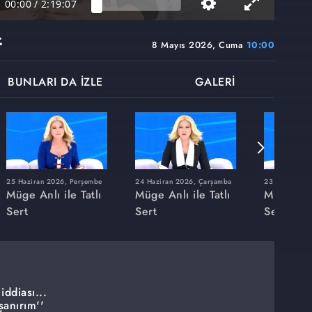
00:00
/
2:19:07
t
8 Mayıs 2026, Cuma
10:00
BUNLARI DA İZLE
GALERİ
25 Haziran 2026, Perşembe
24 Haziran 2026, Çarşamba
23 Haziran 20
Müge Anlı ile Tatlı
Müge Anlı ile Tatlı
Müge Anlı
Sert
Sert
Sert
ddiası...
şanırım''