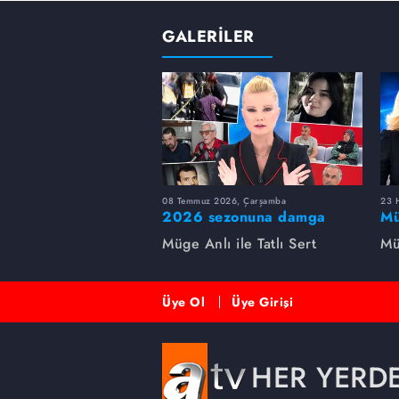
GALERİLER
08 Temmuz 2026, Çarşamba
23 H
2026 sezonuna damga
Mü
vuran 5 Müge Anlı
sa
Müge Anlı ile Tatlı Sert
Mü
dosyası...
ai
ett
Üye Ol
Üye Girişi
HER YERD