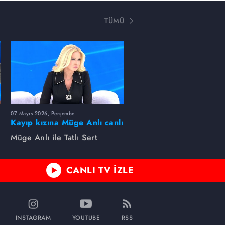
TÜMÜ
07 Mayıs 2026, Perşembe
Kayıp kızına Müge Anlı canlı
yayında kavuştu
Müge Anlı ile Tatlı Sert
CANLI TV İZLE
INSTAGRAM
YOUTUBE
RSS