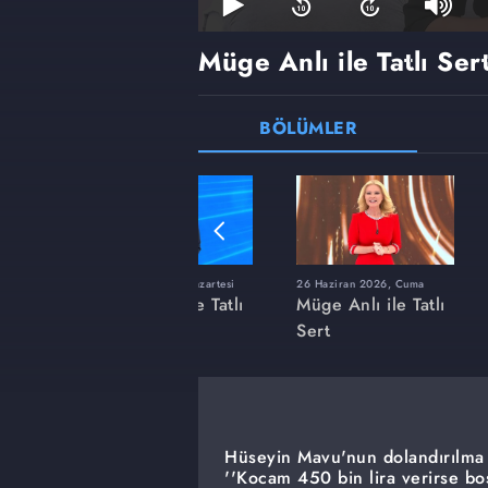
Müge Anlı ile Tatlı Ser
BÖLÜMLER
ı
8 Haziran 2026, Pazartesi
26 Haziran 2026, Cuma
 Tatlı
Müge Anlı ile Tatlı
Müge Anlı ile Tatlı
Sert
Sert
Hüseyin Mavu'nun dolandırılma i
''Kocam 450 bin lira verirse bo