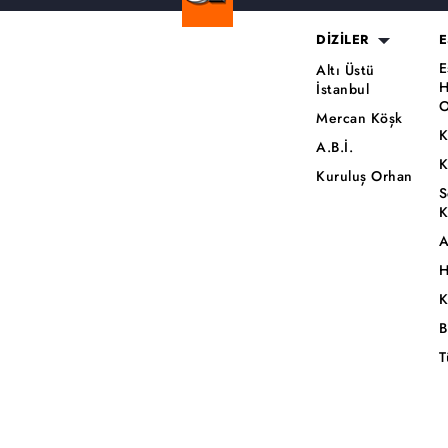
DİZİLER
E
E
Altı Üstü
H
İstanbul
O
Mercan Köşk
K
A.B.İ.
K
Kuruluş Orhan
S
K
A
H
K
B
T