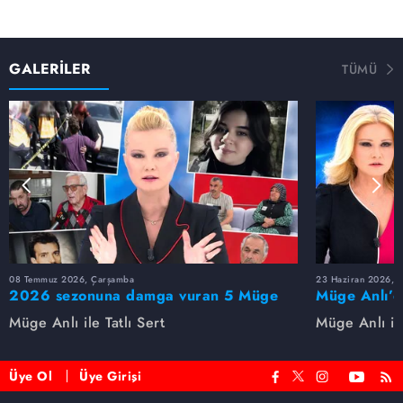
GALERİLER
TÜMÜ
08 Temmuz 2026, Çarşamba
23 Haziran 2026, S
2026 sezonuna damga vuran 5 Müge
Müge Anlı’d
Anlı dosyası...
dosyaları ve
Müge Anlı ile Tatlı Sert
Müge Anlı ile
etti!
Üye Ol
Üye Girişi