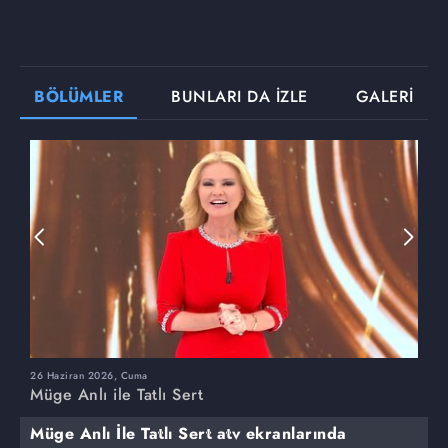
BÖLÜMLER
BUNLARI DA İZLE
GALERİ
26 Haziran 2026, Cuma
2
Müge Anlı ile Tatlı Sert
M
Müge Anlı İle Tatlı Sert atv ekranlarında