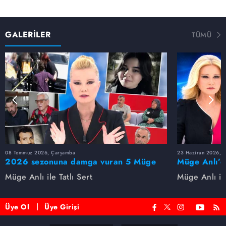
GALERİLER
TÜMÜ
08 Temmuz 2026, Çarşamba
23 Haziran 2026, S
2026 sezonuna damga vuran 5 Müge
Müge Anlı’d
Anlı dosyası...
dosyaları ve
Müge Anlı ile Tatlı Sert
Müge Anlı ile
etti!
Üye Ol
Üye Girişi