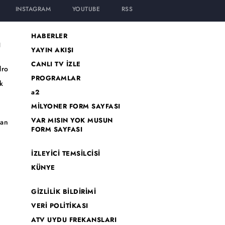
INSTAGRAM
YOUTUBE
RSS
HABERLER
I
YAYIN AKIŞI
CANLI TV İZLE
dro
PROGRAMLAR
k
a2
MİLYONER FORM SAYFASI
o
VAR MISIN YOK MUSUN
han
FORM SAYFASI
İZLEYİCİ TEMSİLCİSİ
KÜNYE
GİZLİLİK BİLDİRİMİ
VERİ POLİTİKASI
ATV UYDU FREKANSLARI