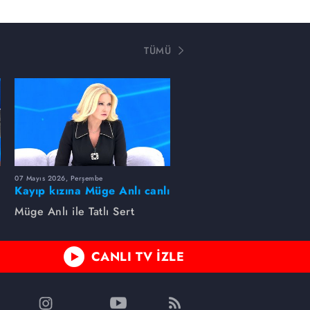
TÜMÜ
07 Mayıs 2026, Perşembe
Kayıp kızına Müge Anlı canlı
yayında kavuştu
Müge Anlı ile Tatlı Sert
CANLI TV İZLE