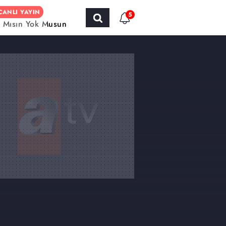
CANLI YAYIN
5
r Mısın Yok Musun