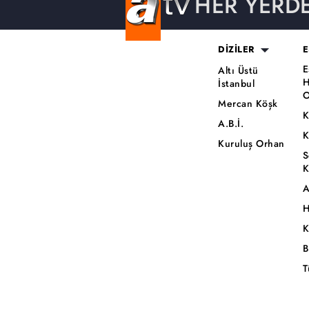
HER YERD
DİZİLER
E
E
Altı Üstü
H
İstanbul
O
Mercan Köşk
K
A.B.İ.
K
Kuruluş Orhan
S
K
A
H
K
B
T