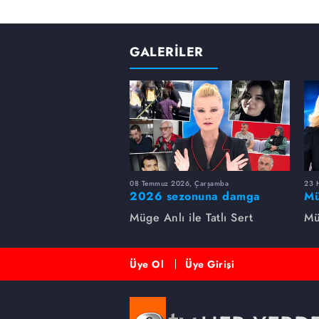
GALERİLER
08 Temmuz 2026, Çarşamba
23 H
2026 sezonuna damga
Mü
vuran 5 Müge Anlı
sa
Müge Anlı ile Tatlı Sert
Mü
dosyası...
ai
ett
Üye Ol
Üye Girişi