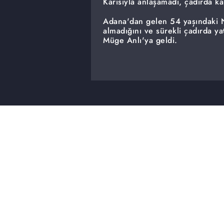
Karısıyla anlaşamadı, çadırda kald
Adana'dan gelen 54 yaşındaki Ni
almadığını ve sürekli çadırda y
Müge Anlı'ya geldi.
Ailesini karşısına aldı.
Evli sevgilisinin hakkında gele
olduğunu söyleyen Ceyda Evlekoğ
bakmayı tercih etti. Ailesi ile c
Aile Bakanlığı yayını ihbar kabul
Ramazan Ökten'in ailesi ile ilgil
İddiaların odağındaki Ramazan Ö
madde ticareti yaptığına dair ih
fakirlik maaşı aldığı iddia edile
başlattı.