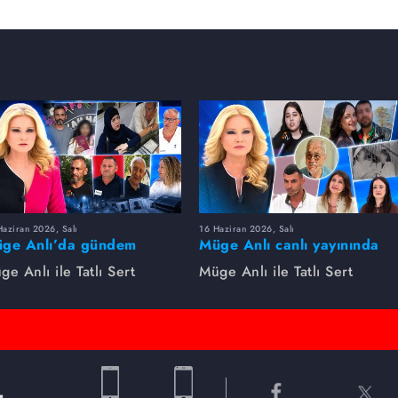
aziran 2026, Salı
16 Haziran 2026, Salı
ge Anlı’da gündem
Müge Anlı canlı yayınında
rsıldı! Kayıp dosyaları ve
dikkat çeken gelişmeler
ge Anlı ile Tatlı Sert
Müge Anlı ile Tatlı Sert
le ihanetleri herkesi şoke
yaşandı. Kayıp,
i!
dolandırıcılık iddiası ve
şüpheli ölüm...