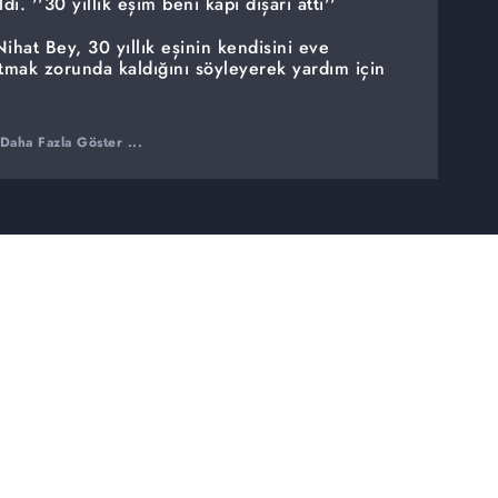
ı. ''30 yıllık eşim beni kapı dışarı attı''
hat Bey, 30 yıllık eşinin kendisini eve
atmak zorunda kaldığını söyleyerek yardım için
Daha Fazla Göster ...
n sayısız ihbarlara rağmen yanında mutlu
lu'na evli sevgilisinin 6 aylık bebeğine
anlı yayında yüzleşiyor...
 etti.
i inceleme başlattı.
kten canlı yayına geldi. Ramazan'ın yasaklı
barlar geldi. Aile ve Sosyal Hizmetler Bakanlığı
n Ramazan Ökten'in ailesi ile ilgili inceleme