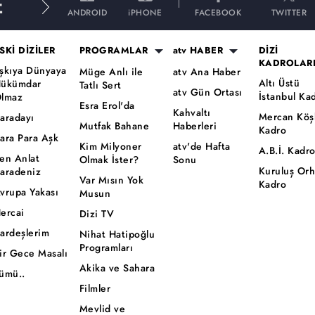
E
ANDROID
iPHONE
FACEBOOK
TWITTER
SKİ DİZİLER
PROGRAMLAR
atv HABER
DİZİ
KADROLAR
şkıya Dünyaya
Müge Anlı ile
atv Ana Haber
Altı Üstü
ükümdar
Tatlı Sert
atv Gün Ortası
İstanbul Ka
lmaz
Esra Erol'da
Kahvaltı
Mercan Köş
aradayı
Mutfak Bahane
Haberleri
Kadro
ara Para Aşk
Kim Milyoner
atv'de Hafta
A.B.İ. Kadr
en Anlat
Olmak İster?
Sonu
Kuruluş Or
aradeniz
Var Mısın Yok
Kadro
vrupa Yakası
Musun
ercai
Dizi TV
ardeşlerim
Nihat Hatipoğlu
Programları
ir Gece Masalı
Akika ve Sahara
ümü..
Filmler
Mevlid ve