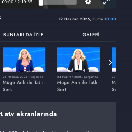
00:00
/
2:19:55
t
12 Haziran 2026, Cuma
10:00
BUNLARI DA İZLE
GALERİ
25 Haziran 2026, Perşembe
24 Haziran 2026, Çarşamba
23 Haziran 20
Müge Anlı ile Tatlı
Müge Anlı ile Tatlı
Müge Anlı
Sert
Sert
Sert
rt atv ekranlarında