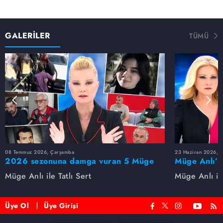
GALERİLER
TÜMÜ
08 Temmuz 2026, Çarşamba
23 Haziran 2026, S
2026 sezonuna damga vuran 5 Müge
Müge Anlı’d
Anlı dosyası...
dosyaları ve
Müge Anlı ile Tatlı Sert
Müge Anlı ile
etti!
Üye Ol
Üye Girişi