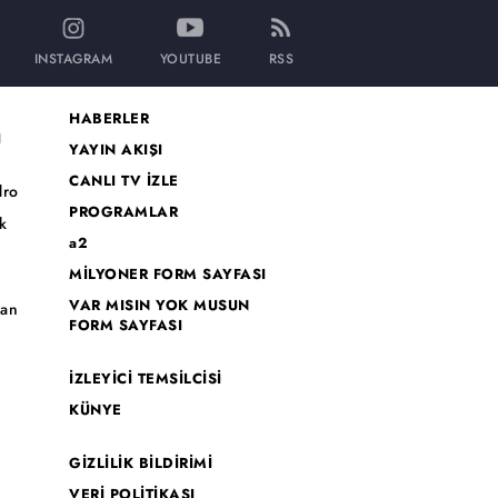
INSTAGRAM
YOUTUBE
RSS
HABERLER
I
YAYIN AKIŞI
CANLI TV İZLE
dro
PROGRAMLAR
k
a2
MİLYONER FORM SAYFASI
o
VAR MISIN YOK MUSUN
han
FORM SAYFASI
İZLEYİCİ TEMSİLCİSİ
KÜNYE
GİZLİLİK BİLDİRİMİ
VERİ POLİTİKASI