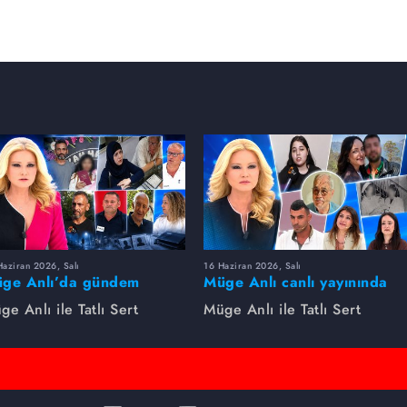
aziran 2026, Salı
16 Haziran 2026, Salı
ge Anlı’da gündem
Müge Anlı canlı yayınında
rsıldı! Kayıp dosyaları ve
dikkat çeken gelişmeler
ge Anlı ile Tatlı Sert
Müge Anlı ile Tatlı Sert
le ihanetleri herkesi şoke
yaşandı. Kayıp,
i!
dolandırıcılık iddiası ve
şüpheli ölüm...