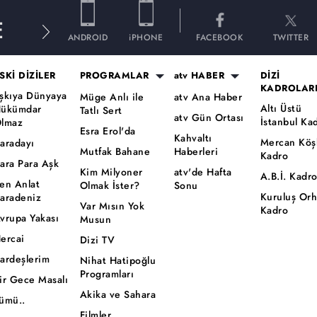
E
ANDROID
iPHONE
FACEBOOK
TWITTER
SKİ DİZİLER
PROGRAMLAR
atv HABER
DİZİ
KADROLAR
şkıya Dünyaya
Müge Anlı ile
atv Ana Haber
Altı Üstü
ükümdar
Tatlı Sert
atv Gün Ortası
İstanbul Ka
lmaz
Esra Erol'da
Kahvaltı
Mercan Köş
aradayı
Mutfak Bahane
Haberleri
Kadro
ara Para Aşk
Kim Milyoner
atv'de Hafta
A.B.İ. Kadr
en Anlat
Olmak İster?
Sonu
Kuruluş Or
aradeniz
Var Mısın Yok
Kadro
vrupa Yakası
Musun
ercai
Dizi TV
ardeşlerim
Nihat Hatipoğlu
Programları
ir Gece Masalı
Akika ve Sahara
ümü..
Filmler