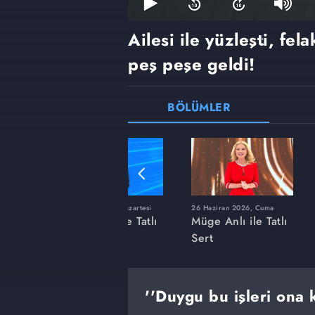
Ailesi ile yüzleşti, fel
peş peşe geldi!
BÖLÜMLER
ı
8 Haziran 2026, Pazartesi
26 Haziran 2026, Cuma
 Tatlı
Müge Anlı ile Tatlı
Müge Anlı ile Tatlı
Sert
Sert
''Duygu bu işleri ona k