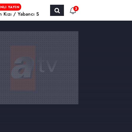
NLI YAYIN
3
ın Kızı / Yabancı Sinema