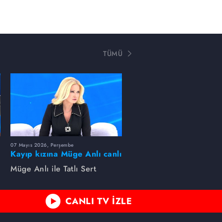
TÜMÜ
07 Mayıs 2026, Perşembe
Kayıp kızına Müge Anlı canlı
yayında kavuştu
Müge Anlı ile Tatlı Sert
CANLI TV İZLE