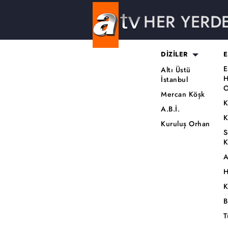
HER YERD
DİZİLER
E
E
Altı Üstü
H
İstanbul
O
Mercan Köşk
K
A.B.İ.
K
Kuruluş Orhan
S
K
A
H
K
B
T