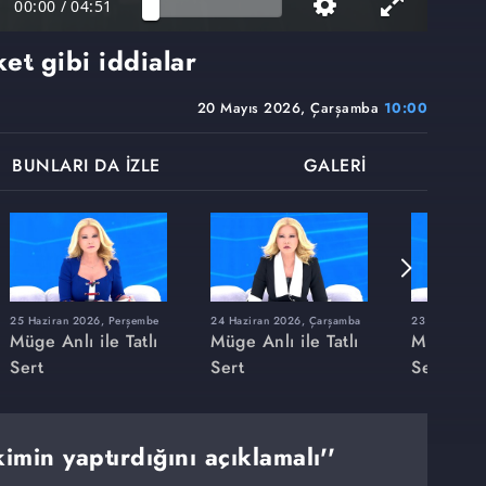
00:00
/
04:51
aket gibi iddialar
20 Mayıs 2026, Çarşamba
10:00
BUNLARI DA İZLE
GALERİ
25 Haziran 2026, Perşembe
24 Haziran 2026, Çarşamba
23 Haziran 20
Müge Anlı ile Tatlı
Müge Anlı ile Tatlı
Müge Anlı
Sert
Sert
Sert
imin yaptırdığını açıklamalı''