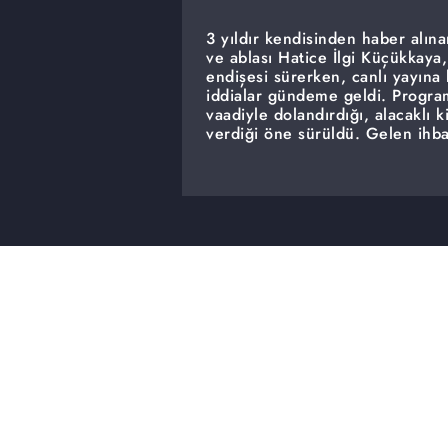
3 yıldır kendisinden haber alı
ve ablası Hatice İlgi Küçükkay
endişesi sürerken, canlı yayına
iddialar gündeme geldi. Program
vaadiyle dolandırdığı, alacaklı 
verdiği öne sürüldü. Gelen ihba
dolandırıcılığı iddiaları da gü
Poyraz, hakkındaki suçlamaları
Ablası Hatice İlgi Küçükkaya ise
çevresindeki kişiler tarafından y