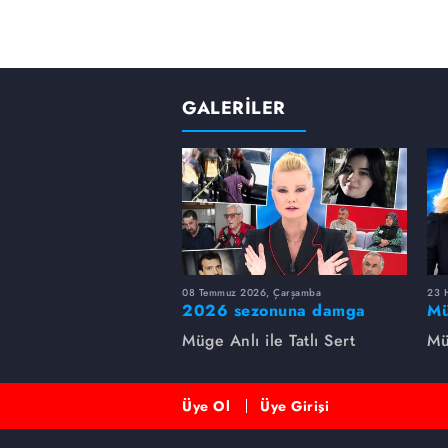
GALERİLER
08 Temmuz 2026, Çarşamba
23 H
2026 sezonuna damga
Mü
vuran 5 Müge Anlı
sa
Müge Anlı ile Tatlı Sert
Mü
dosyası...
ai
ett
Üye Ol
Üye Girişi