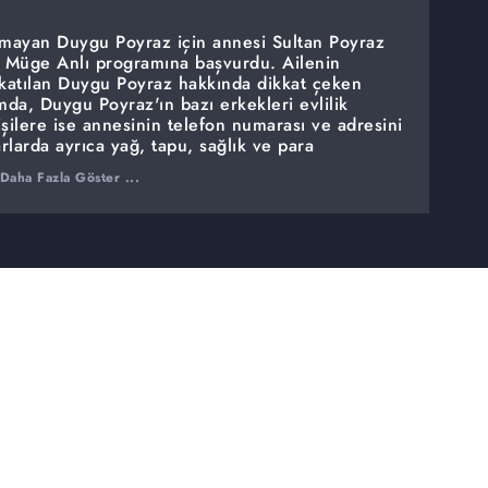
namayan Duygu Poyraz için annesi Sultan Poyraz
a, Müge Anlı programına başvurdu. Ailenin
 katılan Duygu Poyraz hakkında dikkat çeken
da, Duygu Poyraz'ın bazı erkekleri evlilik
kişilere ise annesinin telefon numarası ve adresini
rlarda ayrıca yağ, tapu, sağlık ve para
ndeme taşındı. Canlı yayında konuşan Duygu
Daha Fazla Göster ...
 reddederek kimseden para almadığını savundu.
 kardeşinin zor şartlarda yaşadığını ve
önlendirildiğini iddia etti.