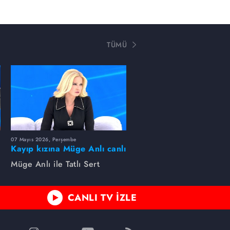
TÜMÜ
07 Mayıs 2026, Perşembe
Kayıp kızına Müge Anlı canlı
yayında kavuştu
Müge Anlı ile Tatlı Sert
CANLI TV İZLE