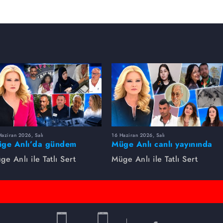
aziran 2026, Salı
16 Haziran 2026, Salı
ge Anlı’da gündem
Müge Anlı canlı yayınında
rsıldı! Kayıp dosyaları ve
dikkat çeken gelişmeler
ge Anlı ile Tatlı Sert
Müge Anlı ile Tatlı Sert
le ihanetleri herkesi şoke
yaşandı. Kayıp,
i!
dolandırıcılık iddiası ve
şüpheli ölüm...