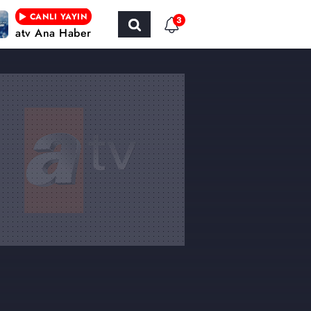
CANLI YAYIN
3
atv Ana Haber