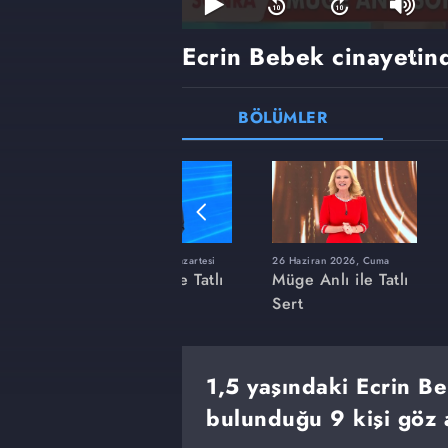
Ecrin Bebek cinayetind
BÖLÜMLER
ı
8 Haziran 2026, Pazartesi
26 Haziran 2026, Cuma
 Tatlı
Müge Anlı ile Tatlı
Müge Anlı ile Tatlı
Sert
Sert
1,5 yaşındaki Ecrin Be
bulunduğu 9 kişi göz a