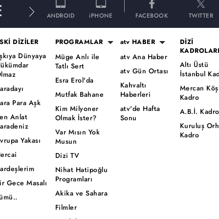
E
ANDROID
iPHONE
FACEBOOK
TWITTER
SKİ DİZİLER
PROGRAMLAR
atv HABER
DİZİ
KADROLAR
şkıya Dünyaya
Müge Anlı ile
atv Ana Haber
Altı Üstü
ükümdar
Tatlı Sert
atv Gün Ortası
İstanbul Ka
lmaz
Esra Erol'da
Kahvaltı
Mercan Köş
aradayı
Mutfak Bahane
Haberleri
Kadro
ara Para Aşk
Kim Milyoner
atv'de Hafta
A.B.İ. Kadr
en Anlat
Olmak İster?
Sonu
Kuruluş Or
aradeniz
Var Mısın Yok
Kadro
vrupa Yakası
Musun
ercai
Dizi TV
ardeşlerim
Nihat Hatipoğlu
Programları
ir Gece Masalı
Akika ve Sahara
ümü..
Filmler