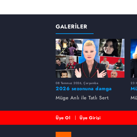
GALERİLER
08 Temmuz 2026, Çarşamba
23 H
2026 sezonuna damga
Mü
vuran 5 Müge Anlı
sa
Müge Anlı ile Tatlı Sert
Mü
dosyası...
ai
ett
Üye Ol
Üye Girişi