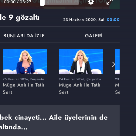
00:00
/
03:27
e 9 gözaltı
23 Haziran 2020, Salı
00:00
BUNLARI DA İZLE
GALERİ
25 Haziran 2026, Perşembe
24 Haziran 2026, Çarşamba
23 Haziran 20
Müge Anlı ile Tatlı
Müge Anlı ile Tatlı
Müge Anlı
Sert
Sert
Sert
bek cinayeti... Aile üyelerinin de
ltında...