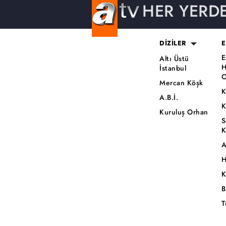
HER YERD
DİZİLER
E
E
Altı Üstü
H
İstanbul
O
Mercan Köşk
K
A.B.İ.
K
Kuruluş Orhan
S
K
A
H
K
B
T