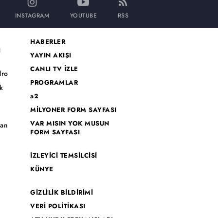
INSTAGRAM
YOUTUBE
RSS
HABERLER
I
YAYIN AKIŞI
CANLI TV İZLE
dro
PROGRAMLAR
k
a2
MİLYONER FORM SAYFASI
o
VAR MISIN YOK MUSUN
han
FORM SAYFASI
İZLEYİCİ TEMSİLCİSİ
KÜNYE
GİZLİLİK BİLDİRİMİ
VERİ POLİTİKASI