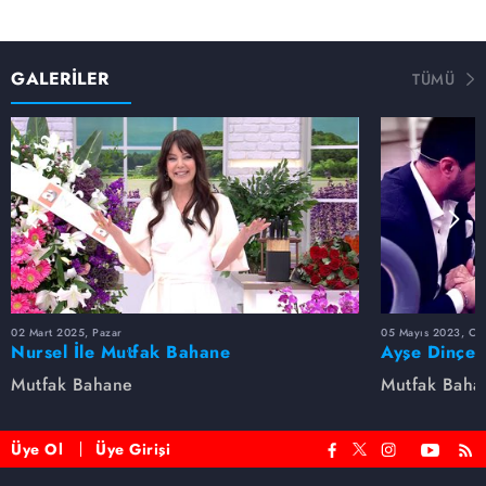
GALERİLER
TÜMÜ
02 Mart 2025, Pazar
05 Mayıs 2023, Cu
Nursel İle Mutfak Bahane
Ayşe Dinçer
dolu anlar...
Mutfak Bahane
Mutfak Baha
Üye Ol
Üye Girişi