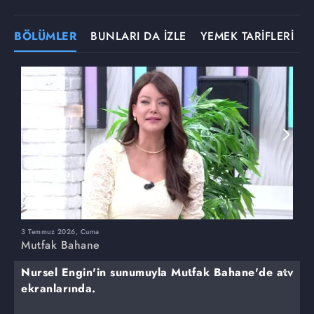
BÖLÜMLER
BUNLARI DA İZLE
YEMEK TARİFLERİ
3 Temmuz 2026, Cuma
1
Mutfak Bahane
M
Nursel Engin'in sunumuyla Mutfak Bahane'de atv
ekranlarında.