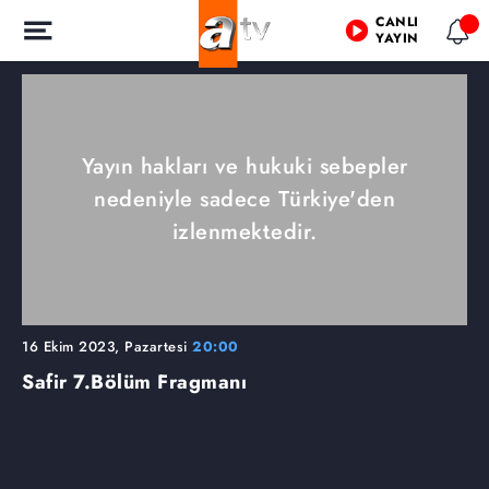
CANLI
YAYIN
Yayın hakları ve hukuki sebepler
nedeniyle sadece Türkiye'den
izlenmektedir.
16 Ekim 2023, Pazartesi
20:00
Safir
7.Bölüm Fragmanı