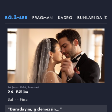
BÖLÜMLER
FRAGMAN
KADRO
BUNLARI DA İZLE
26 Şubat 2024, Pazartesi
1
26. Bölüm
2
Safir - Final
S
“Buradayım, gidemezsin…”