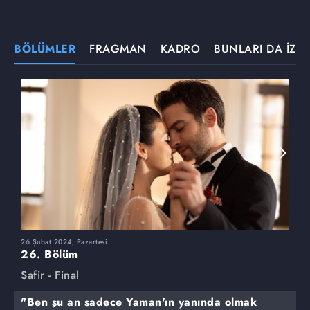
BÖLÜMLER
FRAGMAN
KADRO
BUNLARI DA İZLE
26 Şubat 2024, Pazartesi
1
26. Bölüm
2
Safir - Final
S
"Ben şu an sadece Yaman'ın yanında olmak