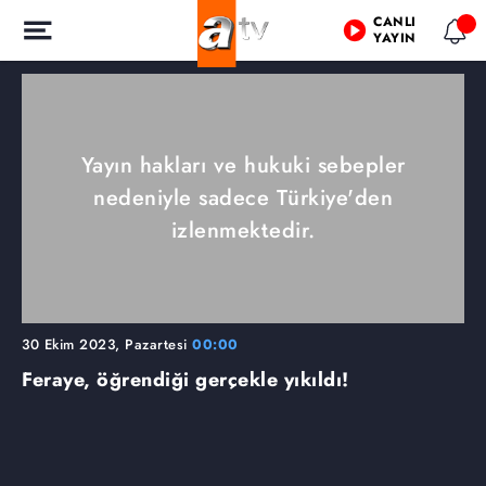
CANLI
YAYIN
Yayın hakları ve hukuki sebepler
nedeniyle sadece Türkiye'den
izlenmektedir.
30 Ekim 2023, Pazartesi
00:00
Feraye, öğrendiği gerçekle yıkıldı!