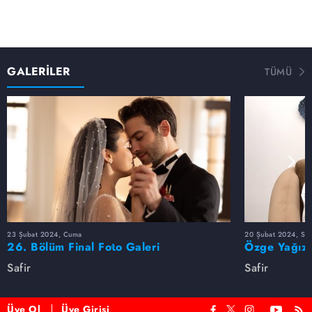
GALERİLER
TÜMÜ
23 Şubat 2024, Cuma
20 Şubat 2024, Sal
26. Bölüm Final Foto Galeri
Özge Yağız'
Safir
Safir
Üye Ol
Üye Girişi