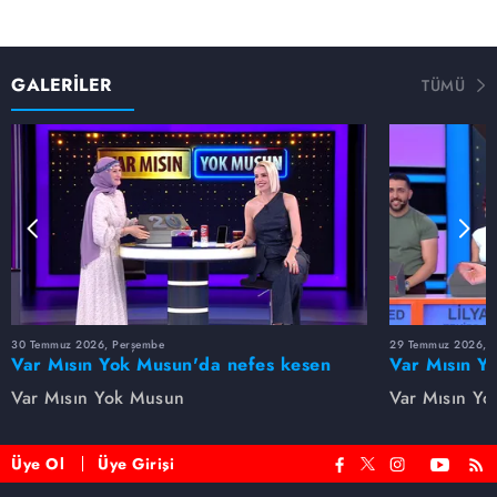
GALERİLER
TÜMÜ
30 Temmuz 2026, Perşembe
29 Temmuz 2026, 
Var Mısın Yok Musun'da nefes kesen
Var Mısın Y
anlar! Tuğçe son anda doğru kararı
mücadelesi! 
Var Mısın Yok Musun
Var Mısın Y
verdi
etmedi
Üye Ol
Üye Girişi