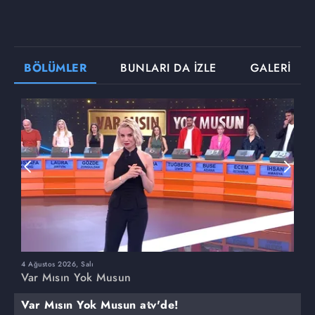
BÖLÜMLER
BUNLARI DA İZLE
GALERİ
4 Ağustos 2026, Salı
3
Var Mısın Yok Musun
V
Var Mısın Yok Musun atv'de!