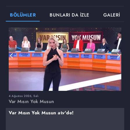
BÖLÜMLER
BUNLARI DA İZLE
GALERİ
4 Ağustos 2026, Salı
3
Var Mısın Yok Musun
V
Var Mısın Yok Musun atv'de!