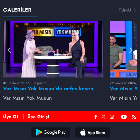
GALERİLER
TÜMÜ
30 Temmuz 2026, Perşembe
29 Temmuz 2026, 
Var Mısın Yok Musun'da nefes kesen
Var Mısın Y
anlar! Tuğçe son anda doğru kararı
mücadelesi! 
Var Mısın Yok Musun
Var Mısın Y
verdi
etmedi
Üye Ol
Üye Girişi
Reddet