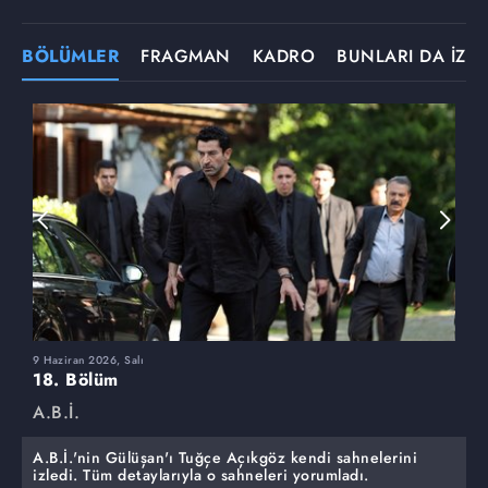
BÖLÜMLER
FRAGMAN
KADRO
BUNLARI DA İZLE
9 Haziran 2026, Salı
2
18. Bölüm
1
A.B.İ.
A
A.B.İ.'nin Gülüşan'ı Tuğçe Açıkgöz kendi sahnelerini
izledi. Tüm detaylarıyla o sahneleri yorumladı.