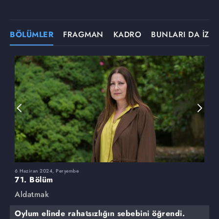
BÖLÜMLER
FRAGMAN
KADRO
BUNLARI DA İZLE
6 Haziran 2024, Perşembe
3
71. Bölüm
7
Aldatmak
A
Oylum elinde rahatsızlığın sebebini öğrendi.