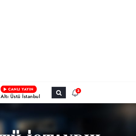
CANLI YAYIN
3
Altı Üstü İstanbul