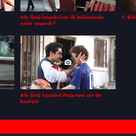
aşağıda yer alan panel vasıtasıyla belirleyebilirsiniz. Çerezlere iliş
Altı Üstü İstanbul'un ilk bölümünde
1. Bö
lgilendirme Metnimizi
ziyaret edebilirsiniz.
neler yaşandı?
Korunması Kanunu uyarınca hazırlanmış Aydınlatma Metnimizi okum
 çerezlerle ilgili bilgi almak için lütfen
tıklayınız
.
Altı Üstü İstanbul Pazartesi atv'de
başlıyor