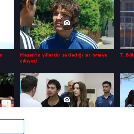
e
Hasan'ın yıllardır sakladığı sır ortaya
7. Bö
çıkıyor!
6. Bölüm Foto Galeri
Altı 