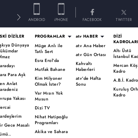
E
ANDROID
iPHONE
FACEBOOK
TWITTER
SKİ DİZİLER
PROGRAMLAR
atv HABER
DİZİ
KADROLAR
şkıya Dünyaya
Müge Anlı ile
atv Ana Haber
Altı Üstü
ükümdar
Tatlı Sert
atv Gün Ortası
İstanbul Ka
lmaz
Esra Erol'da
Kahvaltı
Mercan Köş
aradayı
Mutfak Bahane
Haberleri
Kadro
ara Para Aşk
Kim Milyoner
atv'de Hafta
A.B.İ. Kadr
en Anlat
Olmak İster?
Sonu
Kuruluş Or
aradeniz
Var Mısın Yok
Kadro
vrupa Yakası
Musun
ercai
Dizi TV
ardeşlerim
Nihat Hatipoğlu
Programları
ir Gece Masalı
Akika ve Sahara
ümü..