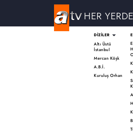
HER YERD
DİZİLER
E
E
Altı Üstü
H
İstanbul
O
Mercan Köşk
K
A.B.İ.
K
Kuruluş Orhan
S
K
A
H
K
B
T