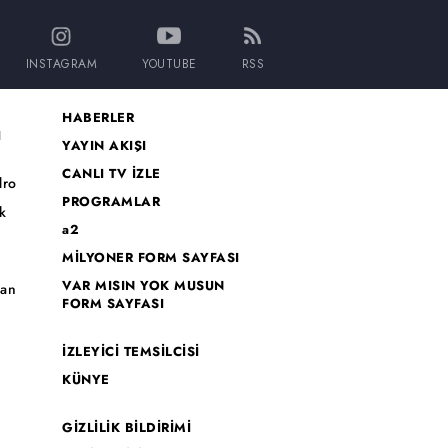
INSTAGRAM
YOUTUBE
RSS
HABERLER
I
YAYIN AKIŞI
CANLI TV İZLE
dro
PROGRAMLAR
k
a2
MİLYONER FORM SAYFASI
o
VAR MISIN YOK MUSUN
han
FORM SAYFASI
İZLEYİCİ TEMSİLCİSİ
KÜNYE
GİZLİLİK BİLDİRİMİ