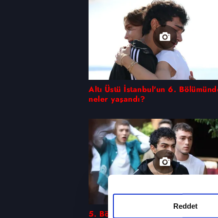
Altı Üstü İstanbul'un 6. Bölümünd
neler yaşandı?
Reddet
5. Bölüm Foto Galeri