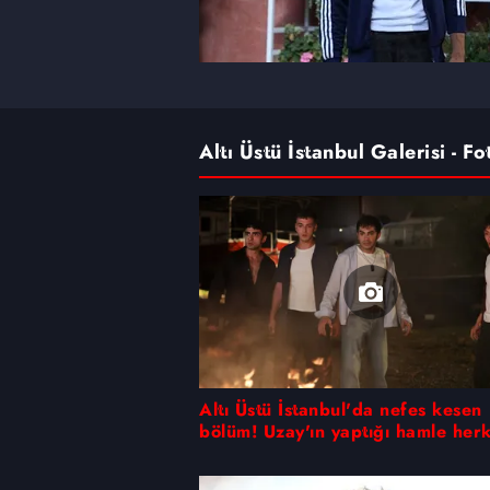
Altı Üstü İstanbul Galerisi - Fo
Altı Üstü İstanbul'da nefes kesen
bölüm! Uzay'ın yaptığı hamle herk
şoke etti