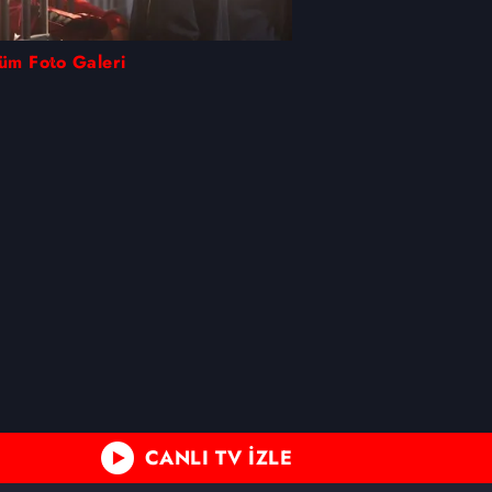
kin detaylı bilgi için Ayarlar
lüm Foto Galeri
ak ve sitemizde ilgili
CANLI TV İZLE