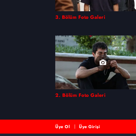
Çerezlere ilişkin tercihlerinizi 
3. Bölüm Foto Galeri
butonuna tıklayabilir,
Çerez Bi
6698 sayılı Kişisel Verilerin 
mevzuata uygun olarak kullanılan
2. Bölüm Foto Galeri
Üye Ol
Üye Girişi