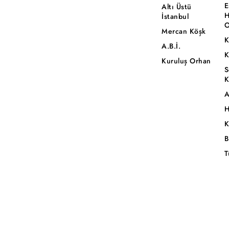
E
Altı Üstü
H
İstanbul
O
Mercan Köşk
K
A.B.İ.
K
Kuruluş Orhan
S
K
A
H
K
B
T