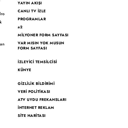
I
YAYIN AKIŞI
CANLI TV İZLE
dro
PROGRAMLAR
k
a2
MİLYONER FORM SAYFASI
o
VAR MISIN YOK MUSUN
han
FORM SAYFASI
İZLEYİCİ TEMSİLCİSİ
KÜNYE
GİZLİLİK BİLDİRİMİ
VERİ POLİTİKASI
ATV UYDU FREKANSLARI
İNTERNET REKLAM
SİTE HARİTASI