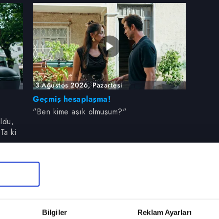
3 Ağustos 2026, Pazartesi
Geçmiş hesaplaşma!
"Ben kime aşık olmuşum?"
ldu,
Ta ki
m,
im..."
Bilgiler
Reklam Ayarları