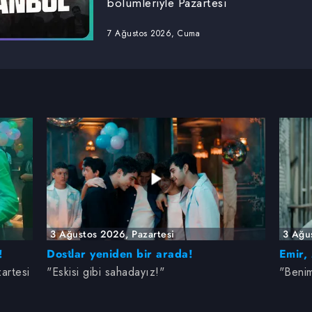
bölümleriyle Pazartesi
20.00'de atv'de!
7 Ağustos 2026, Cuma
3 Ağustos 2026, Pazartesi
3 Ağu
!
Dostlar yeniden bir arada!
Emir, 
artesi
"Eskisi gibi sahadayız!"
"Benim