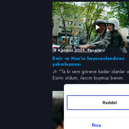
3 Ağustos 2026, Pazartesi
Emir ve Naz'ın heyecanlandıran
yakınlaşması
🎶 "Ta ki seni görene kadar olanlar o
Esirin oldum, ilacım buymuş benim... 
seni görene kadar ruhumdan vuruldu
Sana da aşk olsun olmayacaksan ben
🎶
Reddet
Rıza