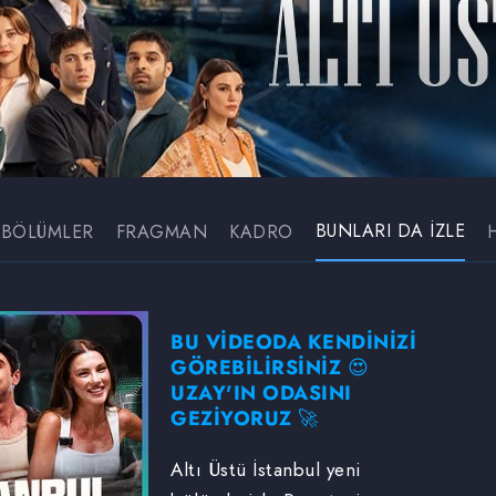
BUNLARI DA İZLE
BÖLÜMLER
FRAGMAN
KADRO
BU VİDEODA KENDİNİZİ
GÖREBİLİRSİNİZ 😍
UZAY'IN ODASINI
GEZİYORUZ 🚀
Altı Üstü İstanbul yeni