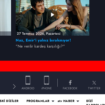
Korunması Kanunu uyarınca hazırlanmış Aydınlatma Metnimizi okum
 çerezlerle ilgili bilgi almak için lütfen
tıklayınız
.
27 Temmuz 2026, Pazartesi
Naz, Emir'i yalnız bırakmıyor!
"Ne verilir kardeş karşılığı?"
E
ANDROID
iPHONE
FACEBOOK
TWITTER
SKİ DİZİLER
PROGRAMLAR
atv HABER
DİZİ