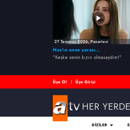
6698 sayılı Kişisel Verilerin 
mevzuata uygun olarak kullanılan
27 Temmuz 2026, Pazartesi
Naz'ın anne yarası...
"Keşke senin kızın olmasaydım!"
Üye Ol
Üye Girişi
HER YERD
DİZİLER
E