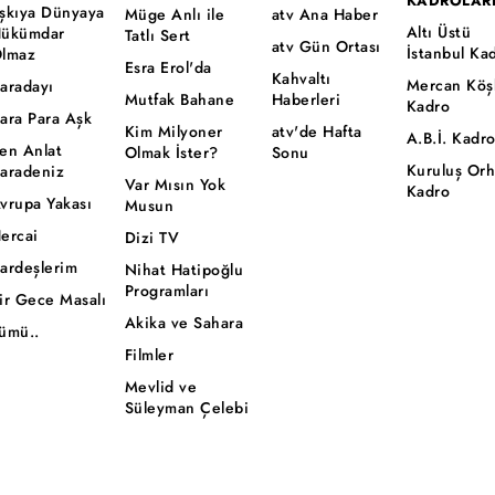
KADROLAR
şkıya Dünyaya
Müge Anlı ile
atv Ana Haber
Altı Üstü
ükümdar
Tatlı Sert
atv Gün Ortası
İstanbul Ka
lmaz
Esra Erol'da
Kahvaltı
Mercan Köş
aradayı
Mutfak Bahane
Haberleri
Kadro
ara Para Aşk
Kim Milyoner
atv'de Hafta
A.B.İ. Kadr
en Anlat
Olmak İster?
Sonu
Kuruluş Or
aradeniz
Var Mısın Yok
Kadro
vrupa Yakası
Musun
ercai
Dizi TV
ardeşlerim
Nihat Hatipoğlu
Programları
ir Gece Masalı
Akika ve Sahara
ümü..
Filmler
Mevlid ve
Süleyman Çelebi