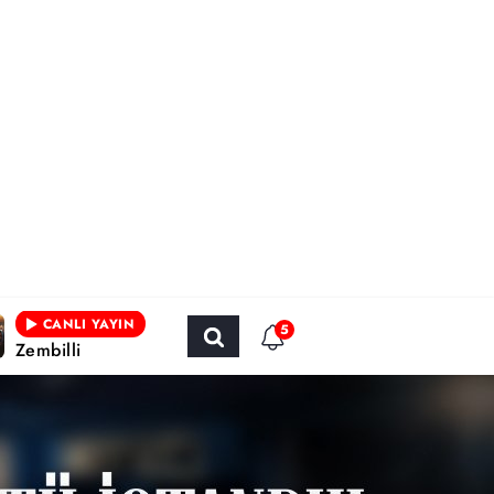
CANLI YAYIN
5
Zembilli