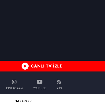
ak ve sitemizde ilgili
CANLI TV İZLE
INSTAGRAM
YOUTUBE
RSS
HABERLER